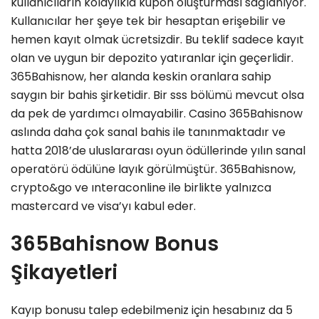
kullanıcıların kolaylıkla kupon oluşturması sağlanıyor.
Kullanıcılar her şeye tek bir hesaptan erişebilir ve
hemen kayıt olmak ücretsizdir. Bu teklif sadece kayıt
olan ve uygun bir depozito yatıranlar için geçerlidir.
365Bahisnow, her alanda keskin oranlara sahip
saygın bir bahis şirketidir. Bir sss bölümü mevcut olsa
da pek de yardımcı olmayabilir. Casino 365Bahisnow
aslında daha çok sanal bahis ile tanınmaktadır ve
hatta 2018’de uluslararası oyun ödüllerinde yılın sanal
operatörü ödülüne layık görülmüştür. 365Bahisnow,
crypto&go ve ınteraconline ile birlikte yalnızca
mastercard ve visa’yı kabul eder.
365Bahisnow Bonus
Şikayetleri
Kayıp bonusu talep edebilmeniz için hesabınız da 5