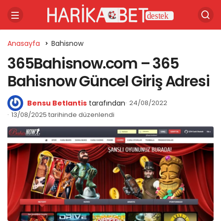
Anasayfa
Bahisnow
365Bahisnow.com – 365
Bahisnow Güncel Giriş Adresi
Bensu Betlantis
tarafından
24/08/2022
13/08/2025 tarihinde düzenlendi