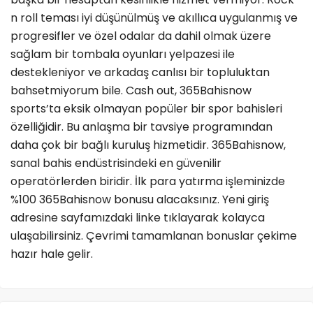
n roll teması iyi düşünülmüş ve akıllıca uygulanmış ve
progresifler ve özel odalar da dahil olmak üzere
sağlam bir tombala oyunları yelpazesi ile
destekleniyor ve arkadaş canlısı bir topluluktan
bahsetmiyorum bile. Cash out, 365Bahisnow
sports’ta eksik olmayan popüler bir spor bahisleri
özelliğidir. Bu anlaşma bir tavsiye programından
daha çok bir bağlı kuruluş hizmetidir. 365Bahisnow,
sanal bahis endüstrisindeki en güvenilir
operatörlerden biridir. İlk para yatırma işleminizde
%100 365Bahisnow bonusu alacaksınız. Yeni giriş
adresine sayfamızdaki linke tıklayarak kolayca
ulaşabilirsiniz. Çevrimi tamamlanan bonuslar çekime
hazır hale gelir.