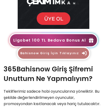
Ligobet 100 TL Bedava Bonus Al
Bahisnow Giriş İçin Tıklayınız
365Bahisnow Giriş Şifremi
Unuttum Ne Yapmalıyım?
Tekliflerimiz sadece hobi oyuncularına yöneliktir. Bu
şekilde değerlendirilmeyen oyuncular,
promosyondan kısıtlanacak veya hariç tutulacaktır.