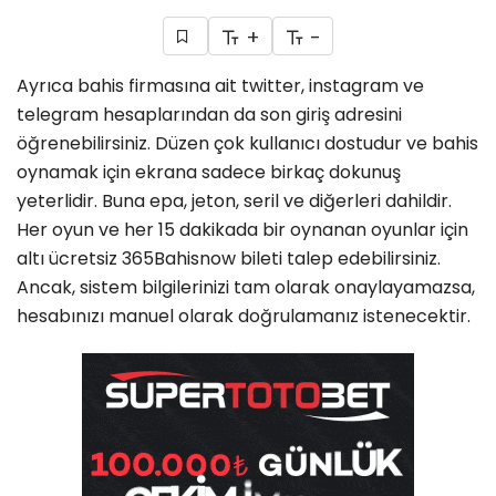
+
-
Ayrıca bahis firmasına ait twitter, instagram ve
telegram hesaplarından da son giriş adresini
öğrenebilirsiniz. Düzen çok kullanıcı dostudur ve bahis
oynamak için ekrana sadece birkaç dokunuş
yeterlidir. Buna epa, jeton, seril ve diğerleri dahildir.
Her oyun ve her 15 dakikada bir oynanan oyunlar için
altı ücretsiz 365Bahisnow bileti talep edebilirsiniz.
Ancak, sistem bilgilerinizi tam olarak onaylayamazsa,
hesabınızı manuel olarak doğrulamanız istenecektir.