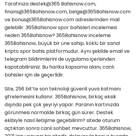
Tarafınıza destek@365 Bahisnow.com,
finans@365Bahisnow.com
,
belge@365Bahisnow.com
ve
bonus@365Bahisnow.com
adreslerinden mail
gelebilir. 365Bahisnow spor bahisleri incelemesi
neden 365Bahisnow? 365Bahisnow inceleme
365Bahisnow, büyük bir üne sahip, köklü bir sanal
kripto spor bahis platformudur. Aynı şekilde email ve
telegram bildirimlerini de uygulama içerisinden
kapatabilirsiniz. Bu harika kapsama alanı, canlı
bahisler için de geçerlidir.
Site, 256 bit’te son teknoloji güvenli yuva katmanı
şifrelemesini kullanır. 365Bahisnow, birkaç eksik
dışında pek çok şeyi iyi yapar. Paranın kartınızda
görünmesi normalde birkaç gün sürer. Destek
ekibiyle nasıl iletişime geçebilirim? sitede oturum
açtıktan sonra canlı sohbet mevcuttur. 365Bahisnow,