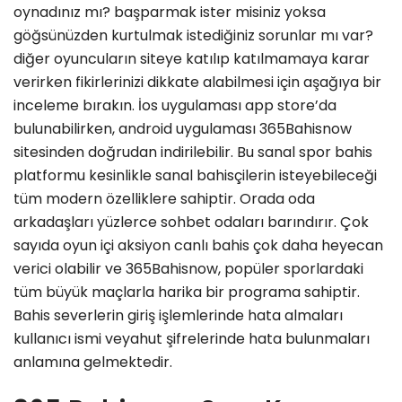
oynadınız mı? başparmak ister misiniz yoksa
göğsünüzden kurtulmak istediğiniz sorunlar mı var?
diğer oyuncuların siteye katılıp katılmamaya karar
verirken fikirlerinizi dikkate alabilmesi için aşağıya bir
inceleme bırakın. İos uygulaması app store’da
bulunabilirken, android uygulaması 365Bahisnow
sitesinden doğrudan indirilebilir. Bu sanal spor bahis
platformu kesinlikle sanal bahisçilerin isteyebileceği
tüm modern özelliklere sahiptir. Orada oda
arkadaşları yüzlerce sohbet odaları barındırır. Çok
sayıda oyun içi aksiyon canlı bahis çok daha heyecan
verici olabilir ve 365Bahisnow, popüler sporlardaki
tüm büyük maçlarla harika bir programa sahiptir.
Bahis severlerin giriş işlemlerinde hata almaları
kullanıcı ismi veyahut şifrelerinde hata bulunmaları
anlamına gelmektedir.