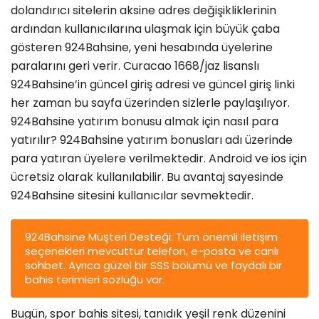
dolandırıcı sitelerin aksine adres değişikliklerinin
ardından kullanıcılarına ulaşmak için büyük çaba
gösteren 924Bahsine, yeni hesabında üyelerine
paralarını geri verir. Curacao 1668/jaz lisanslı
924Bahsine’in güncel giriş adresi ve güncel giriş linki
her zaman bu sayfa üzerinden sizlerle paylaşılıyor.
924Bahsine yatırım bonusu almak için nasıl para
yatırılır? 924Bahsine yatırım bonusları adı üzerinde
para yatıran üyelere verilmektedir. Android ve ios için
ücretsiz olarak kullanılabilir. Bu avantaj sayesinde
924Bahsine sitesini kullanıcılar sevmektedir.
924Bahsine Müşteri Desteği: Tüm önemli iletişim
seçenekleri mevcuttur telefon, e-posta ve canlı
sohbet. Ayrıca güzel bir SSS bölümü ve faydalı bir
bahis terimleri sözlüğü var.
Bugün, spor bahis sitesi, tanıdık yeşil renk düzenini