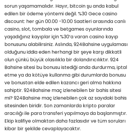
sorun yaşamamalıdır. Hayır, bitcoin şu anda kabul
edilen bir ödeme yöntemi değil. %30 Gece casino
discount: her gün 00.00 -10.00 Saatleri arasında canlı
casino, slot, tombala ve betgames oyunlarında
yaşadığınız kayıplar için %30’a varan casino kayıp
bonusunu alabilirsiniz. Aslında, 924Bahsine uygulaması
olduğunu iddia eden herhangi bir şeye karşı dikkatli
olun çünkü büyük olasılıkla bir dolandırıcılıktır. 924
Bahsine sitesi bu bonusu istediği anda durdurma, iptal
etme ya da kötüye kullanma gibi durumlarda bonusu
ve bonustan elde edilen kazancı geri alma hakkına
sahiptir. 924Bahsine maç izlenebilen bir bahis sitesi
mi? 924Bahsine maç izlenebilen çok az sayıdaki bahis
sitesinden biridir. Son zamanlarda kripto paralar
aracılığı ile para transferi yapılmaya da başlanmıştır.
Ekip kalifiye olmaktan daha fazlasıdır ve tüm soruları
kibar bir şekilde cevaplayacaktır.