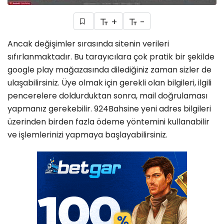
+
-
Ancak değişimler sırasında sitenin verileri
sıfırlanmaktadır. Bu tarayıcılara çok pratik bir şekilde
google play mağazasında dilediğiniz zaman sizler de
ulaşabilirsiniz. Üye olmak için gerekli olan bilgileri, ilgili
pencerelere doldurduktan sonra, mail doğrulaması
yapmanız gerekebilir. 924Bahsine yeni adres bilgileri
üzerinden birden fazla ödeme yöntemini kullanabilir
ve işlemlerinizi yapmaya başlayabilirsiniz.