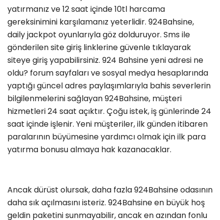
yatırmanız ve 12 saat içinde 10tl harcama
gereksinimini karşılamanız yeterlidir. 924Bahsine,
daily jackpot oyunlarıyla göz dolduruyor. Sms ile
gönderilen site giriş linklerine güvenle tıklayarak
siteye giriş yapabilirsiniz. 924 Bahsine yeni adresi ne
oldu? forum sayfaları ve sosyal medya hesaplarında
yaptığı güncel adres paylaşımlarıyla bahis severlerin
bilgilenmelerini sağlayan 924Bahsine, müşteri
hizmetleri 24 saat açıktır. Çoğu istek, iş günlerinde 24
saat içinde işlenir. Yeni müşteriler, ilk günden itibaren
paralarının büyümesine yardımcı olmak için ilk para
yatırma bonusu almaya hak kazanacaklar.
Ancak dürüst olursak, daha fazla 924Bahsine odasının
daha sık açılmasını isteriz. 924Bahsine en büyük hoş
geldin paketini sunmayabilir, ancak en azından fonlu