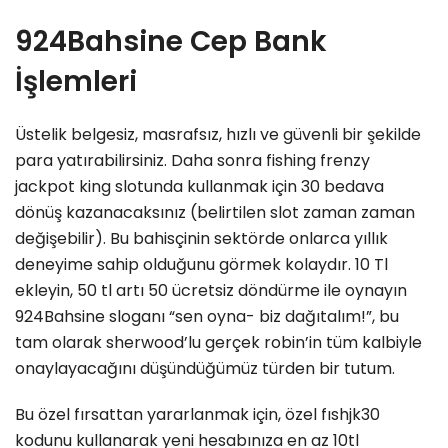
924Bahsine Cep Bank
İşlemleri
Üstelik belgesiz, masrafsız, hızlı ve güvenli bir şekilde
para yatırabilirsiniz. Daha sonra fishing frenzy
jackpot king slotunda kullanmak için 30 bedava
dönüş kazanacaksınız (belirtilen slot zaman zaman
değişebilir). Bu bahisçinin sektörde onlarca yıllık
deneyime sahip olduğunu görmek kolaydır. 10 Tl
ekleyin, 50 tl artı 50 ücretsiz döndürme ile oynayın
924Bahsine sloganı “sen oyna- biz dağıtalım!”, bu
tam olarak sherwood’lu gerçek robin’in tüm kalbiyle
onaylayacağını düşündüğümüz türden bir tutum.
Bu özel fırsattan yararlanmak için, özel fıshjk30
kodunu kullanarak yeni hesabınıza en az 10tl