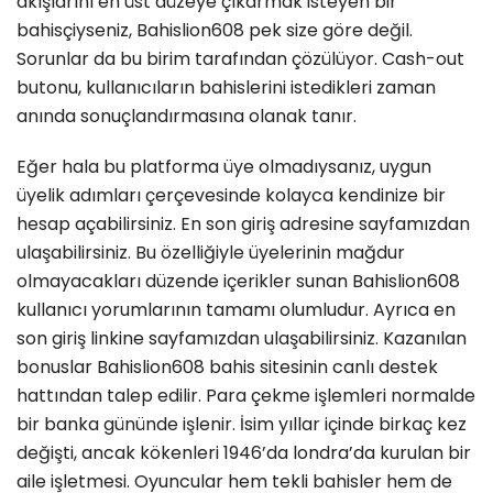
akışlarını en üst düzeye çıkarmak isteyen bir
bahisçiyseniz, Bahislion608 pek size göre değil.
Sorunlar da bu birim tarafından çözülüyor. Cash-out
butonu, kullanıcıların bahislerini istedikleri zaman
anında sonuçlandırmasına olanak tanır.
Eğer hala bu platforma üye olmadıysanız, uygun
üyelik adımları çerçevesinde kolayca kendinize bir
hesap açabilirsiniz. En son giriş adresine sayfamızdan
ulaşabilirsiniz. Bu özelliğiyle üyelerinin mağdur
olmayacakları düzende içerikler sunan Bahislion608
kullanıcı yorumlarının tamamı olumludur. Ayrıca en
son giriş linkine sayfamızdan ulaşabilirsiniz. Kazanılan
bonuslar Bahislion608 bahis sitesinin canlı destek
hattından talep edilir. Para çekme işlemleri normalde
bir banka gününde işlenir. İsim yıllar içinde birkaç kez
değişti, ancak kökenleri 1946’da londra’da kurulan bir
aile işletmesi. Oyuncular hem tekli bahisler hem de