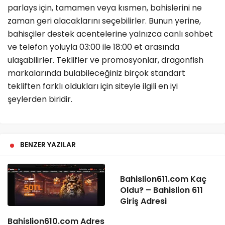
parlays için, tamamen veya kısmen, bahislerini ne
zaman geri alacaklarını seçebilirler. Bunun yerine,
bahisçiler destek acentelerine yalnızca canlı sohbet
ve telefon yoluyla 03:00 ile 18:00 et arasında
ulaşabilirler. Teklifler ve promosyonlar, dragonfish
markalarında bulabileceğiniz birçok standart
tekliften farklı oldukları için siteyle ilgili en iyi
şeylerden biridir.
BENZER YAZILAR
Bahislion611.com Kaç
Oldu? – Bahislion 611
Giriş Adresi
Bahislion610.com Adres