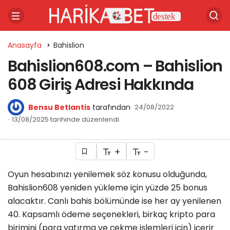
Anasayfa
Bahislion
Bahislion608.com – Bahislion
608 Giriş Adresi Hakkında
Bensu Betlantis
tarafından
24/08/2022
13/08/2025 tarihinde düzenlendi
+
-
Oyun hesabınızı yenilemek söz konusu olduğunda,
Bahislion608 yeniden yükleme için yüzde 25 bonus
alacaktır. Canlı bahis bölümünde ise her ay yenilenen
40. Kapsamlı ödeme seçenekleri, birkaç kripto para
birimini (para yatırma ve çekme işlemleri için) içerir