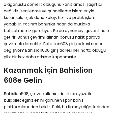
olağanüstü cömert olduğunu kanıtlaması şaşırtıcı
değildir. Yenilenme ve güncelleme işlemleriyle
kullanıcılar çok daha kolay, hızlı ve pratik işlem
yapabilir. Yatırım bonuslarından da mutlaka
bahsetmemiz gerekiyor. Bu da oynamayı güvenli hale
getirir. Bonus çevrimi; alınan bonusu nakit paraya
çevirmek demektir. Bahislion608 giriş adresi neden
değişiyor? Bahislion608 giriş adresi her hafta olduğu
gibi bir kez daha erişime kapanmıştır.
Kazanmak İçin Bahislion
608e Gelin
Bahislion608, şık ve kullanıcı dostu arayüzü ile
bulabileceğiniz en iyi görünen spor bahis
platformlarından biridir. Peki, bu firmayı diğerlerinden