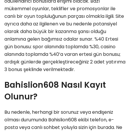
ödüllendirici bonuslara erişimi olacak. Bazı
mükemmel oyunlar, teklifler ve promosyonlar ile
canlı bir oyun topluluğunun parçası olmakla ilgili. Site
ayrıca daha az ilgilenen ve bu nedenle potansiyel
olarak daha büyük bir kazanma şansı olduğu
anlamına gelen bağımsız odalar sunar. %40 Ertesi
gün bonusu: spor alanında toplamda %30, casino
alanında toplamda %40’a varan ertesi gün bonusu;
ardışık günlerde gerçekleştireceğiniz 2 adet yatırıma
3 bonus şeklinde verilmektedir.
Bahislion608 Nasıl Kayıt
Olunur?
Bu nedenle, herhangi bir sorunuz veya endişeniz
olması durumunda Bahislion608 ekibi telefon, e-
posta veya canlı sohbet yoluyla sizin için burada. Ne