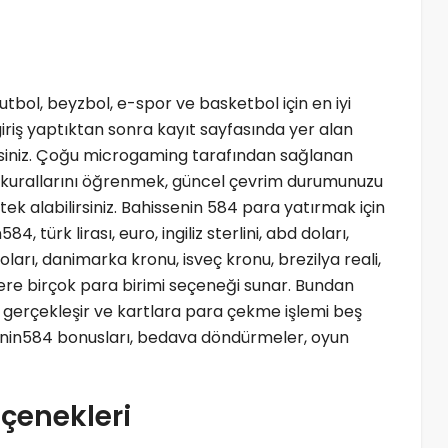
tbol, beyzbol, e-spor ve basketbol için en iyi
giriş yaptıktan sonra kayıt sayfasında yer alan
siniz. Çoğu microgaming tarafından sağlanan
m kurallarını öğrenmek, güncel çevrim durumunuzu
k alabilirsiniz. Bahissenin 584 para yatırmak için
, türk lirası, euro, ingiliz sterlini, abd doları,
oları, danimarka kronu, isveç kronu, brezilya reali,
zere birçok para birimi seçeneği sunar. Bundan
gerçekleşir ve kartlara para çekme işlemi beş
senin584 bonusları, bedava döndürmeler, oyun
çenekleri