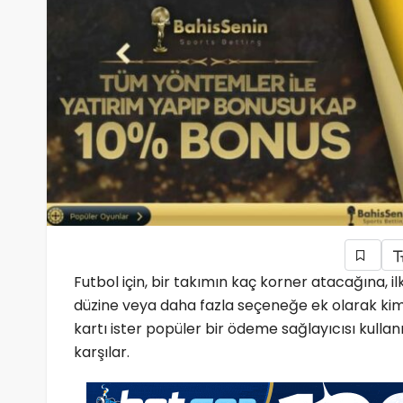
Futbol için, bir takımın kaç korner atacağına, i
düzine veya daha fazla seçeneğe ek olarak kimi
kartı ister popüler bir ödeme sağlayıcısı kullan
karşılar.