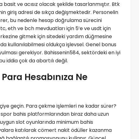
asit ve acısız olacak şekilde tasarlanmıştır. Btk
inin giriş adresi de sıkça değişmektedir. Personelin
sürer, bu nedenle hesap doğrulama sürecini
tc, eth ve bch mevduatları için 5’e ve usdt için
erkezine gitmek için sitedeki yardım düğmesine
rda kullanılabilmesi oldukça işlevsel. Genel bonus
yulması gerekiyor. Bahissenin584, sektördeki en iyi
 iddia çok da abartılı değil.
 Para Hesabınıza Ne
isçiye geçin. Para çekme işlemleri ne kadar sürer?
 spor bahis platformlarından biraz daha uzun
n uygun slot oyunlarında minimum bahis
nuvalara katılarak cömert nakit ödüller kazanma
ağ bağlantılı promosyonunu kullanır. Güncel