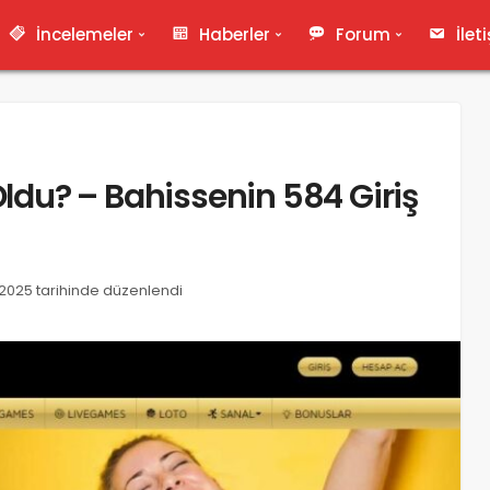
İncelemeler
Haberler
Forum
İlet
du? – Bahissenin 584 Giriş
2025 tarihinde düzenlendi