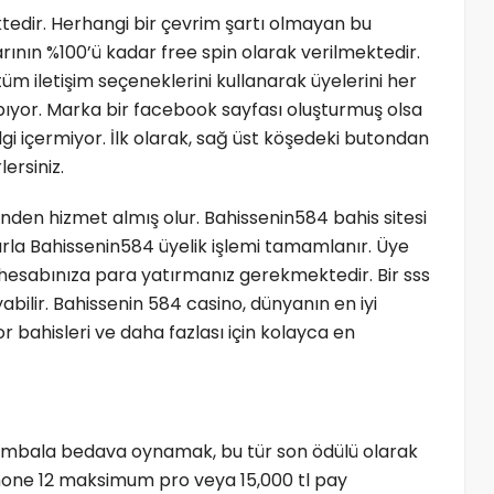
edir. Herhangi bir çevrim şartı olmayan bu
rının %100’ü kadar free spin olarak verilmektedir.
tüm iletişim seçeneklerini kullanarak üyelerini her
pıyor. Marka bir facebook sayfası oluşturmuş olsa
ilgi içermiyor. İlk olarak, sağ üst köşedeki butondan
ersiniz.
nden hizmet almış olur. Bahissenin584 bahis sitesi
arla Bahissenin584 üyelik işlemi tamamlanır. Üye
 hesabınıza para yatırmanız gerekmektedir. Bir sss
lir. Bahissenin 584 casino, dünyanın en iyi
or bahisleri ve daha fazlası için kolayca en
tombala bedava oynamak, bu tür son ödülü olarak
iphone 12 maksimum pro veya 15,000 tl pay