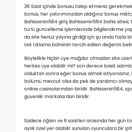
36 Saat içinde bonusu talep etmeniz gerekmekt
bonus, her yatırımınızdan aldığınız bonus mikta
Bahissenin584 giriş Bahissenin584 bahis sitesi, 
türlü güncelleme işlemlerinde bilgilendirme ya
da site henüz yayına girdiği için şu anda fazla b
tek tıklama bahsinin tercih edilen değerini belirl
Böylelikle hiçbir üye mağdur olmadan site üzeri
herkes üye olabilir mi? son derece basit adıml
olduktan sonra eğer bonus almak istiyorsanız,
bölümü mevcut olsa da pek de yardımcı olmayabi
online casinolarından biridir. Bahissenin584, sp
güvenilir markalardan biridir.
Sadece öğlen ve 6 saatleri arasında her gün 
aylık özel yer alabilir sunulan oyunculara bir 