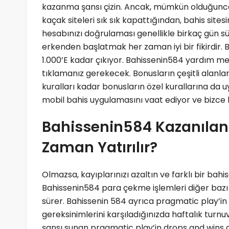
kazanma şansı çizin. Ancak, mümkün olduğunca b
kaçak siteleri sık sık kapattığından, bahis sites
hesabınızı doğrulaması genellikle birkaç gün 
erkenden başlatmak her zaman iyi bir fikirdir. B
1.000’E kadar çıkıyor. Bahissenin584 yardım m
tıklamanız gerekecek. Bonusların çeşitli alanla
kuralları kadar bonusların özel kurallarına da u
mobil bahis uygulamasını vaat ediyor ve bizce bu
Bahissenin584 Kazanılan
Zaman Yatırılır?
Olmazsa, kayıplarınızı azaltın ve farklı bir bah
Bahissenin584 para çekme işlemleri diğer bazı
sürer. Bahissenin 584 ayrıca pragmatic play’i
gereksinimlerini karşıladığınızda haftalık tur
şansı sunan pragmatic play’in drops and wins 