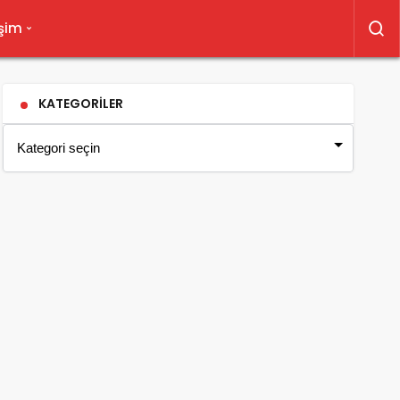
işim
KATEGORILER