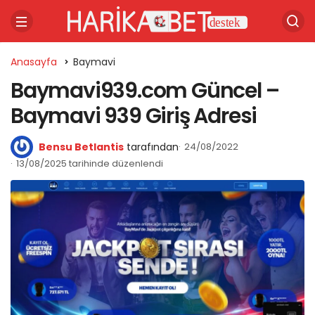
Anasayfa
Baymavi
Baymavi939.com Güncel –
Baymavi 939 Giriş Adresi
Bensu Betlantis
tarafından
24/08/2022
13/08/2025 tarihinde düzenlendi