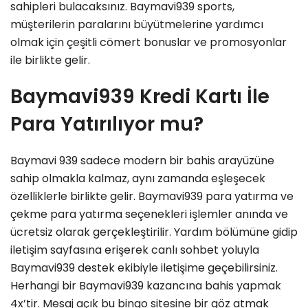
sahipleri bulacaksınız. Baymavi939 sports,
müşterilerin paralarını büyütmelerine yardımcı
olmak için çeşitli cömert bonuslar ve promosyonlar
ile birlikte gelir.
Baymavi939 Kredi Kartı İle
Para Yatırılıyor mu?
Baymavi 939 sadece modern bir bahis arayüzüne
sahip olmakla kalmaz, aynı zamanda eşleşecek
özelliklerle birlikte gelir. Baymavi939 para yatırma ve
çekme para yatırma seçenekleri işlemler anında ve
ücretsiz olarak gerçekleştirilir. Yardım bölümüne gidip
iletişim sayfasına erişerek canlı sohbet yoluyla
Baymavi939 destek ekibiyle iletişime geçebilirsiniz.
Herhangi bir Baymavi939 kazancına bahis yapmak
4x’tir. Mesaj açık bu bingo sitesine bir göz atmak