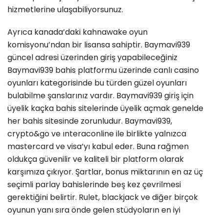
hizmetlerine ulaşabiliyorsunuz.
Ayrıca kanada’daki kahnawake oyun
komisyonu’ndan bir lisansa sahiptir. Baymavi939
güncel adresi üzerinden giriş yapabileceğiniz
Baymavi939 bahis platformu üzerinde canlı casino
oyunları kategorisinde bu türden güzel oyunları
bulabilme şanslarınız vardır. Baymavi939 giriş için
üyelik kaçka bahis sitelerinde üyelik açmak genelde
her bahis sitesinde zorunludur. Baymavi939,
crypto&go ve ınteraconline ile birlikte yalnızca
mastercard ve visa’yı kabul eder. Buna rağmen
oldukça güvenilir ve kaliteli bir platform olarak
karşımıza çıkıyor. Şartlar, bonus miktarının en az üç
seçimli parlay bahislerinde beş kez çevrilmesi
gerektiğini belirtir. Rulet, blackjack ve diğer birçok
oyunun yanı sıra önde gelen stüdyoların en iyi