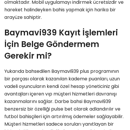
olmaktadır. Mobil uygulamayı indirmek ücretsizdir ve
hareket halindeyken bahis yapmak için harika bir
arayüze sahiptir.
Baymavi939 Kayıt İşlemleri
İçin Belge Göndermem
Gerekir mi?
Yukarıda bahsedilen Baymavi939 plus programının
bir parçası olarak kazanılan kademe puanları, uzun
vadeli oyuncuların kendi özel hesap yöneticiniz gibi
avantajları içeren vıp müşteri hizmetleri davranışı
kazanmalarını sağlar. Darbe bahsi Baymavi939
benzersiz bir özelliği pulse bet olarak adlandırılır ve
futbol bahisçileri için artırılmış ödemeler sağlayabilir.
Müşteri hizmetleri sadece soruları yanıtlayan bir