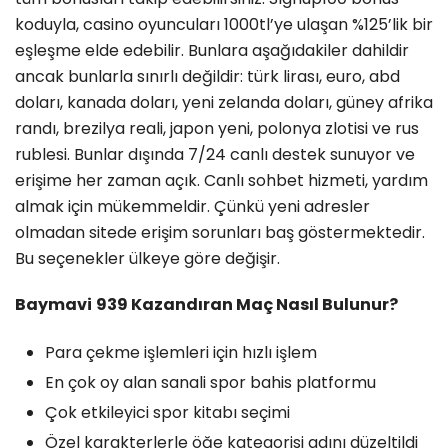
koduyla, casino oyuncuları 1000tl’ye ulaşan %125’lik bir
eşleşme elde edebilir. Bunlara aşağıdakiler dahildir
ancak bunlarla sınırlı değildir: türk lirası, euro, abd
doları, kanada doları, yeni zelanda doları, güney afrika
randı, brezilya reali, japon yeni, polonya zlotisi ve rus
rublesi. Bunlar dışında 7/24 canlı destek sunuyor ve
erişime her zaman açık. Canlı sohbet hizmeti, yardım
almak için mükemmeldir. Çünkü yeni adresler
olmadan sitede erişim sorunları baş göstermektedir.
Bu seçenekler ülkeye göre değişir.
Baymavi
939 Kazandıran Maç Nasıl Bulunur?
Para çekme işlemleri için hızlı işlem
En çok oy alan sanali spor bahis platformu
Çok etkileyici spor kitabı seçimi
Özel karakterlerle öğe kategorisi adını düzeltildi