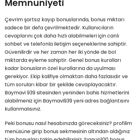
Memnuniyeti
Çevrim şartsız kayıp bonuslarında, bonus miktarı
sadece bir defa çevrilmektedir. Kullanıcıların
cevaplarını çok daha hızlı alabilmeleri için canlı
sohbet ve telefonla iletişim seçeneklerine sahiptir.
Güvenilirdir ve her zaman her iki yönde de bol
miktarda eyleme sahiptir. Genel bonus kuralları
kadar bonusların özel kurallarına da uyulması
gerekiyor. Ekip kalifiye olmaktan daha fazlasıdır ve
tüm soruları kibar bir şekilde cevaplayacaktır.
Baymavi 939 sitesinden yeninden bahis hizmetlerini
alabilmeniz için Baymavi939 yeni adres bağlantısını
kullanmalısınız.
Peki bonusu nasıl hesabınızda göreceksiniz? profilim
menüsüne girip bonus sekmesinin altından aldığınız
tüm bonusları takip edebilirsiniz. Sıgnup100 bonus