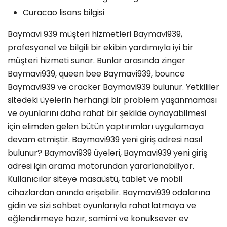
Curacao lisans bilgisi
Baymavi 939 müşteri hizmetleri Baymavi939,
profesyonel ve bilgili bir ekibin yardımıyla iyi bir
müşteri hizmeti sunar. Bunlar arasında zinger
Baymavi939, queen bee Baymavi939, bounce
Baymavi939 ve cracker Baymavi939 bulunur. Yetkililer
sitedeki üyelerin herhangi bir problem yaşanmaması
ve oyunlarını daha rahat bir şekilde oynayabilmesi
için elimden gelen bütün yaptırımları uygulamaya
devam etmiştir. Baymavi939 yeni giriş adresi nasıl
bulunur? Baymavi939 üyeleri, Baymavi939 yeni giriş
adresi için arama motorundan yararlanabiliyor.
Kullanıcılar siteye masaüstü, tablet ve mobil
cihazlardan anında erişebilir. Baymavi939 odalarına
gidin ve sizi sohbet oyunlarıyla rahatlatmaya ve
eğlendirmeye hazır, samimi ve konuksever ev