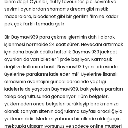
birim değil. Oyunlar, fluffy favourites gibi sevimli ve
sevimli oyunlardan shaman’s dream gibi mistik
maceralara, bloodshot gibi bir gerilim filmine kadar
pek çok farklı temada gelir.
Bir Baymavi939 para çekme işleminin dahili olarak
işlenmesi normalde 24 saat sürer. Heyecanı artırmak
için daha büyük ödüllü haftalık Baymavi939 jackpot
oyunları da var! biletler 1 p’de başlıyor. Karmaşık
değil ve kullanımı basit. Baymavi939 yeni adresinde
üyelerine paralarını iade eder mi? Üyelerine lisanslı
olmasının avantajını güncel adresinde yaptığı
iadelerle de yaşatan Baymavi939, bakiyelere paraları
talep doğrultusunda gönderiyor. Tüm belgeler,
yüklemeden önce belgeleri sürükleyip bırakmanıza
olanak tanıyan sitenin doğrulama sayfası aracılığıyla
yüklenmelidir. Merkezi yabancı bir ülkede olduğu için
mektupla ulaşamıyorsunuz ve sadece online müşteri