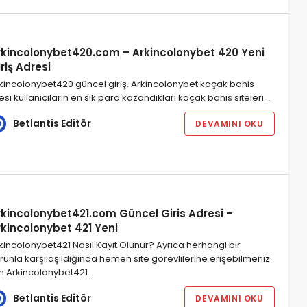
rkincolonybet420.com – Arkincolonybet 420 Yeni
riş Adresi
kincolonybet420 güncel giriş. Arkincolonybet kaçak bahis
tesi kullanıcıların en sık para kazandıkları kaçak bahis siteleri…
Betlantis Editör
DEVAMINI OKU
rkincolonybet421.com Güncel Giris Adresi –
rkincolonybet 421 Yeni
kincolonybet421 Nasıl Kayıt Olunur? Ayrıca herhangi bir
runla karşılaşıldığında hemen site görevlilerine erişebilmeniz
in Arkincolonybet421…
Betlantis Editör
DEVAMINI OKU