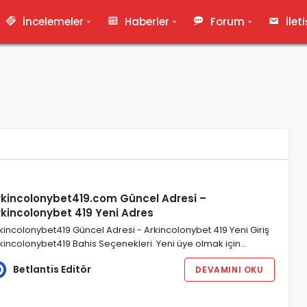
İncelemeler
Haberler
Forum
İlet
rkincolonybet419.com Güncel Adresi –
rkincolonybet 419 Yeni Adres
kincolonybet419 Güncel Adresi - Arkincolonybet 419 Yeni Giriş
kincolonybet419 Bahis Seçenekleri. Yeni üye olmak için…
Betlantis Editör
DEVAMINI OKU