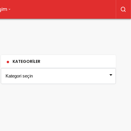
işim
KATEGORILER