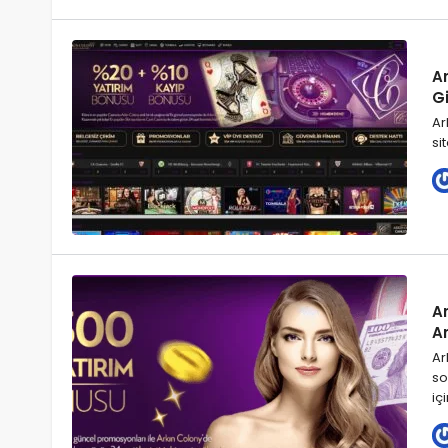
A
Gi
Ar
si
A
A
Ar
so
iç