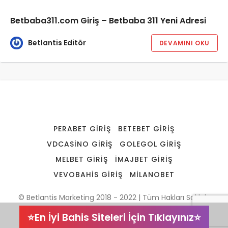
Betbaba311.com Giriş – Betbaba 311 Yeni Adresi
Betlantis Editör
DEVAMINI OKU
PERABET GIRIŞ
BETEBET GIRIŞ
VDCASINO GIRIŞ
GOLEGOL GIRIŞ
MELBET GIRIŞ
İMAJBET GIRIŞ
VEVOBAHIS GIRIŞ
MILANOBET
© Betlantis Marketing 2018 - 2022 | Tüm Hakları Saklıdır
⭐En İyi Bahis Siteleri İçin Tıklayınız⭐