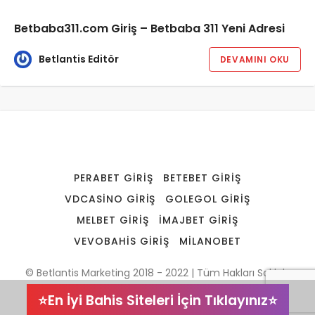
Betbaba311.com Giriş – Betbaba 311 Yeni Adresi
Betlantis Editör
DEVAMINI OKU
PERABET GIRIŞ
BETEBET GIRIŞ
VDCASINO GIRIŞ
GOLEGOL GIRIŞ
MELBET GIRIŞ
İMAJBET GIRIŞ
VEVOBAHIS GIRIŞ
MILANOBET
© Betlantis Marketing 2018 - 2022 | Tüm Hakları Saklıdır
⭐En İyi Bahis Siteleri İçin Tıklayınız⭐