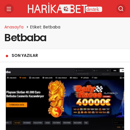
Anasayfa
Etiket: Betbaba
Betbaba
SON YAZILAR