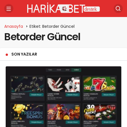
Anasayfa
Etiket: Betorder Güncel
Betorder Güncel
SON YAZILAR