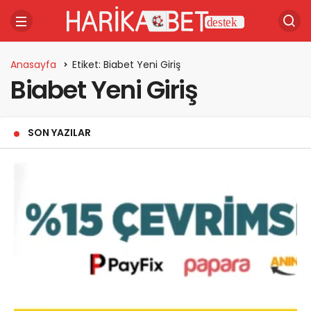
Anasayfa
Etiket: Biabet Yeni Giriş
Biabet Yeni Giriş
SON YAZILAR