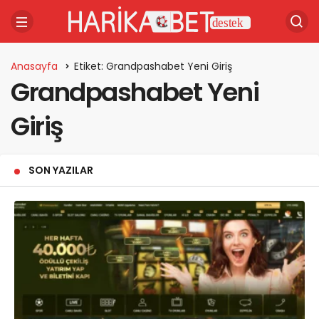
Anasayfa
Etiket: Grandpashabet Yeni Giriş
Grandpashabet Yeni
Giriş
SON YAZILAR