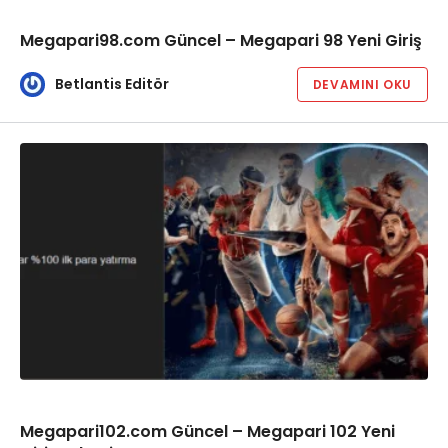
Megapari98.com Güncel – Megapari 98 Yeni Giriş
Betlantis Editör
DEVAMINI OKU
Megapari102.com Güncel – Megapari 102 Yeni