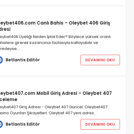
leybet406.com Canlı Bahis – Oleybet 406 Giriş
dresi
eybet406 Üyeliği Neden İptal Eder? Böylece yüksek oranlı
hislere girerek kazancınızı fazlasıyla katlayabilir ve
eredeyse…
Betlantis Editör
DEVAMINI OKU
leybet407.com Mobil Giriş Adresi – Oleybet 407
nceleme
eybet407 Giriş Adresi - Oleybet 407 Güncel. Oleybet407
sino Oyunları Şikayetleri. Oleybet 407 yeni adres…
Betlantis Editör
DEVAMINI OKU