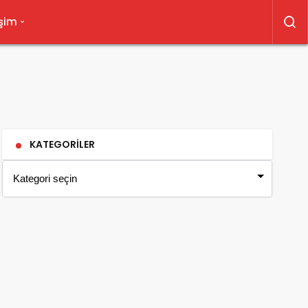
işim
KATEGORILER