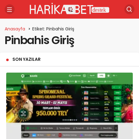
Anasayfa
Etiket: Pinbahis Giriş
Pinbahis Giriş
SON YAZILAR