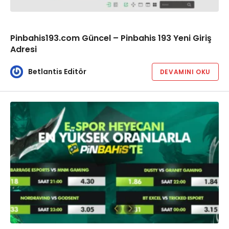
Pinbahis193.com Güncel – Pinbahis 193 Yeni Giriş
Adresi
Betlantis Editör
DEVAMINI OKU