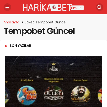
Anasayfa
Etiket: Tempobet Güncel
Tempobet Güncel
SON YAZILAR