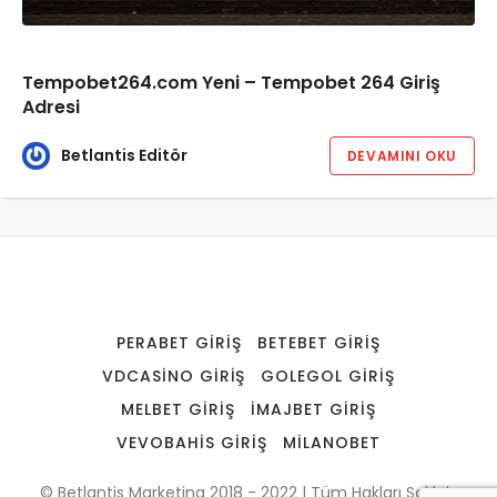
Tempobet264.com Yeni – Tempobet 264 Giriş
Adresi
Betlantis Editör
DEVAMINI OKU
PERABET GIRIŞ
BETEBET GIRIŞ
VDCASINO GIRIŞ
GOLEGOL GIRIŞ
MELBET GIRIŞ
İMAJBET GIRIŞ
VEVOBAHIS GIRIŞ
MILANOBET
© Betlantis Marketing 2018 - 2022 | Tüm Hakları Saklıdır