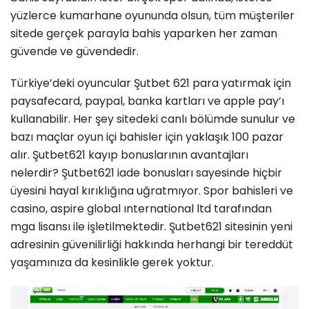
yüzlerce kumarhane oyununda olsun, tüm müşteriler
sitede gerçek parayla bahis yaparken her zaman
güvende ve güvendedir.
Türkiye’deki oyuncular Şutbet 621 para yatırmak için
paysafecard, paypal, banka kartları ve apple pay’ı
kullanabilir. Her şey sitedeki canlı bölümde sunulur ve
bazı maçlar oyun içi bahisler için yaklaşık 100 pazar
alır. Şutbet621 kayıp bonuslarının avantajları
nelerdir? Şutbet621 iade bonusları sayesinde hiçbir
üyesini hayal kırıklığına uğratmıyor. Spor bahisleri ve
casino, aspire global ınternational ltd tarafından
mga lisansı ile işletilmektedir. Şutbet621 sitesinin yeni
adresinin güvenilirliği hakkında herhangi bir tereddüt
yaşamınıza da kesinlikle gerek yoktur.