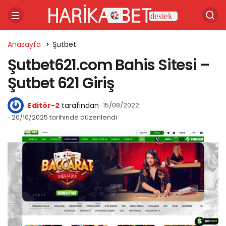
Anasayfa
Şutbet
Şutbet621.com Bahis Sitesi –
Şutbet 621 Giriş
Editör-2
tarafından
15/08/2022
20/10/2025 tarihinde düzenlendi