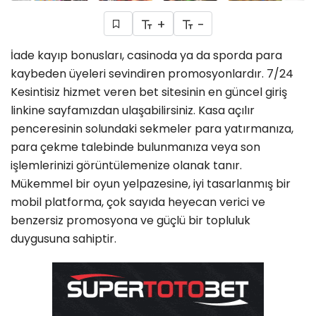
+
-
İade kayıp bonusları, casinoda ya da sporda para
kaybeden üyeleri sevindiren promosyonlardır. 7/24
Kesintisiz hizmet veren bet sitesinin en güncel giriş
linkine sayfamızdan ulaşabilirsiniz. Kasa açılır
penceresinin solundaki sekmeler para yatırmanıza,
para çekme talebinde bulunmanıza veya son
işlemlerinizi görüntülemenize olanak tanır.
Mükemmel bir oyun yelpazesine, iyi tasarlanmış bir
mobil platforma, çok sayıda heyecan verici ve
benzersiz promosyona ve güçlü bir topluluk
duygusuna sahiptir.