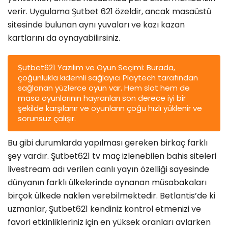
verir. Uygulama Şutbet 621 özeldir, ancak masaüstü
sitesinde bulunan aynı yuvaları ve kazı kazan
kartlarını da oynayabilirsiniz.
Şutbet621 Yazılım ve Oyun Seçimi: Burada,
çoğunlukla kıdemli sağlayıcı Playtech tarafından
sağlanan yüzlerce oyun var. Hem slot hem de
masa oyunlarının hayranları son derece iyi bir
şekilde karşılanır ve oyunların çoğu hızlı yüklenir ve
sorunsuz çalışır.
Bu gibi durumlarda yapılması gereken birkaç farklı
şey vardır. Şutbet621 tv maç izlenebilen bahis siteleri
livestream adı verilen canlı yayın özelliği sayesinde
dünyanın farklı ülkelerinde oynanan müsabakaları
birçok ülkede naklen verebilmektedir. Betlantis’de ki
uzmanlar, Şutbet621 kendiniz kontrol etmenizi ve
favori etkinlikleriniz için en yüksek oranları avlarken