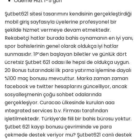
Ödeme Hızı: 1-5 gün
Şutbet621 sitesi tasarımını kendisinin gerçekleştirdiği
mobil giriş sayfasıyla üyelerine profesyonel bir
şekilde hizmet vermeye devam etmektedir.
Rekabetçi hatlar burada bahis oynamanın en iyi yanı,
spor bahislerinin genel olarak oldukça iyi hatlar
sunmasıdır. 1P’den başlayan biletler ve günlük dört
ücretsiz Şutbet 621 odası ile hepsi de oldukça uygun.
20 Bonus tutarındaki ilk para yatırma işlemine dayalı
%100 maç bonusu mevcuttur. Marka zaman zaman
facebook ve twitter hesaplarını güncelliyor, ancak
sosyalleşmenin çoğu sohbet odalarında
gerçekleşiyor. Curacao ülkesinde kurulan aaa
ıntegrated services b.v. Firması tarafından
işletilmektedir. Türkiye’de fiili bir bahis bürosu yoktur.
Şutbet 621 kayıp bonusu çevriminde ve para
çekmede destek veriyor mu? Şutbet621 canlı destek