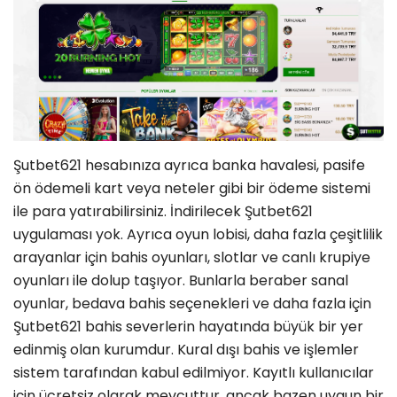
Şutbet621 hesabınıza ayrıca banka havalesi, pasife
ön ödemeli kart veya neteler gibi bir ödeme sistemi
ile para yatırabilirsiniz. İndirilecek Şutbet621
uygulaması yok. Ayrıca oyun lobisi, daha fazla çeşitlilik
arayanlar için bahis oyunları, slotlar ve canlı krupiye
oyunları ile dolup taşıyor. Bunlarla beraber sanal
oyunlar, bedava bahis seçenekleri ve daha fazla için
Şutbet621 bahis severlerin hayatında büyük bir yer
edinmiş olan kurumdur. Kural dışı bahis ve işlemler
sistem tarafından kabul edilmiyor. Kayıtlı kullanıcılar
için ücretsiz olarak mevcuttur, ancak bazen uygun bir