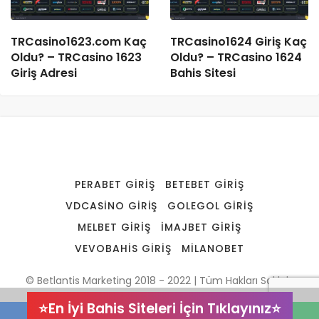
TRCasino1623.com Kaç
TRCasino1624 Giriş Kaç
Oldu? – TRCasino 1623
Oldu? – TRCasino 1624
Giriş Adresi
Bahis Sitesi
PERABET GIRIŞ
BETEBET GIRIŞ
VDCASINO GIRIŞ
GOLEGOL GIRIŞ
MELBET GIRIŞ
İMAJBET GIRIŞ
VEVOBAHIS GIRIŞ
MILANOBET
© Betlantis Marketing 2018 - 2022 | Tüm Hakları Saklıdır
⭐En İyi Bahis Siteleri İçin Tıklayınız⭐