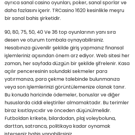
ayrıca sanal casino oyunları, poker, sanal sporlar ve
daha fazlasını içerir. TRCasino 1620 kesinlikle meşru
bir sanal bahis şirketidir.
90, 80, 75, 50, 40 Ve 36 top oyunlarının yanı sıra
desen ve oturum tombala oynayabilirsiniz.
Hesabınıza güvenilir şekilde giriş yapmanız finansal
işlemleriniz açısından önem arz ediyor. Web sitesi her
zaman, her sayfada düzgün bir şekilde şifrelenir. Kasa
açılır penceresinin solundaki sekmeler para
yatırmanıza, para çekme talebinde bulunmanıza
veya son işlemlerinizi görüntülemenize olanak tanır.
Bu konuda haricinde ödemeler, bonuslar ve diğer
hususlarda ciddi eleştiriler almamaktadır. Bu terimler
biraz kısıtlayıcıdır ve önceden düşünülmelidir.
Futboldan krikete, bilardodan, plaj voleyboluna,
darttan, satranca, politikaya kadar oynamak
isterseniz bahis yapabilirsiniz.