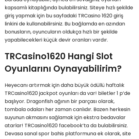
kapsamlı kitaplığında bulabilirsiniz. Siteye hızlı şekilde
giriş yapmak için bu sayfadaki TRCasino 1620 giriş
linkini de kullanabilirsiniz. Bu bağlamda en azından
bonusların, oyuncuların oldukça hızlı bir şekilde
yapabilecekleri küçük devir oranları vardır.
TRCasino1620 Hangi Slot
Oyunlarını Oynayabilirim?
Heyecanı artırmak için daha büyük ödüllü haftalık
TRCasino1620 jackpot oyunları da var! biletler 1 p’de
başlıyor. Dragonfish ağının bir parçası olarak,
tombala odaları her zaman canlıdır. Bazen herkesin
suyunun akmasını sağlamak için ekstra bedavalar
atarlar! TRCasino1620 facebook’ta da bulabilirsiniz.
Devasa sanal spor bahis platformuna ek olarak, site