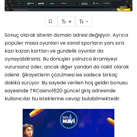
+
-
Sonuç olarak sitenin domain adresi değişiyor. Ayrıca
popüler masa oyunları ve sanal sporların yanı sıra
kazı kazan kartları ve gündelik oyunlar da
oynayabilirsiniz. Bu dönüşler yalnızca ikramiyeyi
vurursanız öder, ancak diğer yandan da nakit olarak
ödenir. Şikayetlerin çözülmesi ise sadece birkaç
dakika sürüyor. Bu sayede verilen hoş geldin bonusu
sayesinde TRCasino1620 güncel giriş adresinde
kullanıcılar bu isteklerine cevap bulabilmektedir.