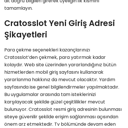
ait doğru bilgileri girerek üyeliğin ilk kısmını
tamamlayın.
Cratosslot Yeni Giriş Adresi
Şikayetleri
Para çekme seçenekleri kazançlarınızı
Cratosslot’den çekmek, para yatırmak kadar
kolaydır. Web site üzerinden yararlandığınız bütün
hizmetlerden mobil giriş sayfasını kullanarak
yararlanma hakkınız da mevcut olacaktır. Yardım
sayfasında ise genel bilgilendirmeler yapılmaktadır.
Bu uygulamalar arasında tam isteklerinizi
karşılayacak şekilde güzel çeşitlilikler mevcut
bulunuyor. Cratosslot resmi giriş adresinin bulunması
siteye güvenilir şekilde erişim sağlanması açısından
önem arz etmektedir. Tv bölümünde devam eden