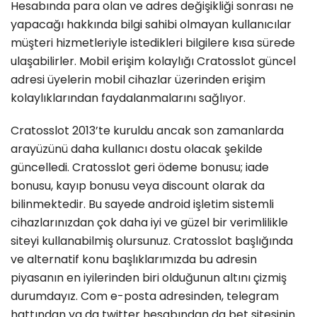
Hesabında para olan ve adres değişikliği sonrası ne
yapacağı hakkında bilgi sahibi olmayan kullanıcılar
müşteri hizmetleriyle istedikleri bilgilere kısa sürede
ulaşabilirler. Mobil erişim kolaylığı Cratosslot güncel
adresi üyelerin mobil cihazlar üzerinden erişim
kolaylıklarından faydalanmalarını sağlıyor.
Cratosslot 2013’te kuruldu ancak son zamanlarda
arayüzünü daha kullanıcı dostu olacak şekilde
güncelledi. Cratosslot geri ödeme bonusu; iade
bonusu, kayıp bonusu veya discount olarak da
bilinmektedir. Bu sayede android işletim sistemli
cihazlarınızdan çok daha iyi ve güzel bir verimlilikle
siteyi kullanabilmiş olursunuz. Cratosslot başlığında
ve alternatif konu başlıklarımızda bu adresin
piyasanın en iyilerinden biri olduğunun altını çizmiş
durumdayız. Com e-posta adresinden, telegram
hattından ya da twitter hesabından da bet sitesinin