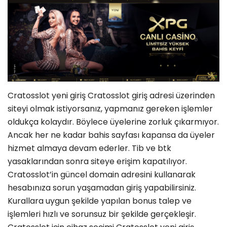
Cratosslot yeni giriş Cratosslot giriş adresi üzerinden
siteyi olmak istiyorsanız, yapmanız gereken işlemler
oldukça kolaydır. Böylece üyelerine zorluk çıkarmıyor.
Ancak her ne kadar bahis sayfası kapansa da üyeler
hizmet almaya devam ederler. Tib ve btk
yasaklarından sonra siteye erişim kapatılıyor.
Cratosslot’in güncel domain adresini kullanarak
hesabınıza sorun yaşamadan giriş yapabilirsiniz.
Kurallara uygun şekilde yapılan bonus talep ve
işlemleri hızlı ve sorunsuz bir şekilde gerçekleşir.