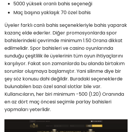
5000 yüksek oranlı bahis seçeneği
Maç başına yaklaşık 70 özel bahis
Üyeler farklı canlı bahis seçenekleriyle bahis yaparak
kazanç elde ederler. Diğer promosyonlarda spor
bahislerindeki çevrimde minimum 1.50 Orana dikkat
edilmelidir. Spor bahisleri ve casino oyunlarında
sunduğu çeşitlilik ile üyelerinin tüm oyun ihtiyaçlarını
karşılıyor. Fakat son zamanlarda bu alanda birtakım
sorunlar oluşmaya başlamıştır. Yani silinme diye bir
şey söz konusu dahi değildir. Buradaki seçeneklerde
bulunabilen bazı özel sanal slotlar bile var.
Kullanıcıların, her biri minimum -500 (1.20) Oranında
en az dört maç öncesi seçimle parlay bahisleri
yapmaları yeterlidir.