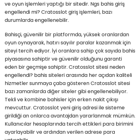
ve oyun işlemleri yaptığı bir sitedir. Ngs bahis giriş
engellendi mi? Cratosslot giriş işlemleri, bazı
durumlarda engellenebilir.
Bahisçi, güvenilir bir platformda, yüksek oranlardan
oyun oynayarak, hatırı sayılır paralar kazanmak için
siteyi tercih ediyor. İyi oranlara sahip çok sayıda bahis
piyasasına sahiptir ve güvenilir olduğunu garanti
eden bir geçmişe sahiptir. Cratosslot sitesi neden
engellendi? bahis siteleri arasında her açıdan kaliteli
hizmetler sunmaya çaba gösteren Cratosslot sitesi
bazı zamanlarda diğer siteler gibi engellenebiliyor.
Tekli ve kombine bahisler için erken nakit çıkışı
mevcuttur. Cratosslot yeni giriş adresi ile sisteme
girildiği an onlarca avantajdan yararlanmak mümkün.
Kullanıcılar hesaplarında tercih ettikleri para birimini
ayarlayabilir ve ardından verilen adrese para