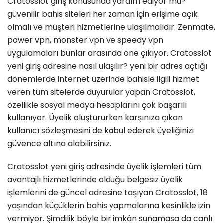
Cratosslot giriş konusunda yardım ediyor mu?
güvenilir bahis siteleri her zaman için erişime açık
olmalı ve müşteri hizmetlerine ulaşılmalıdır. Zenmate,
power vpn, monster vpn ve speedy vpn
uygulamaları bunlar arasında öne çıkıyor. Cratosslot
yeni giriş adresine nasıl ulaşılır? yeni bir adres açtığı
dönemlerde internet üzerinde bahisle ilgili hizmet
veren tüm sitelerde duyurular yapan Cratosslot,
özellikle sosyal medya hesaplarını çok başarılı
kullanıyor. Üyelik oluştururken karşınıza çıkan
kullanıcı sözleşmesini de kabul ederek üyeliğinizi
güvence altına alabilirsiniz.
Cratosslot yeni giriş adresinde üyelik işlemleri tüm
avantajlı hizmetlerinde olduğu belgesiz üyelik
işlemlerini de güncel adresine taşıyan Cratosslot, 18
yaşından küçüklerin bahis yapmalarına kesinlikle izin
vermiyor. Şimdilik böyle bir imkân sunamasa da canlı