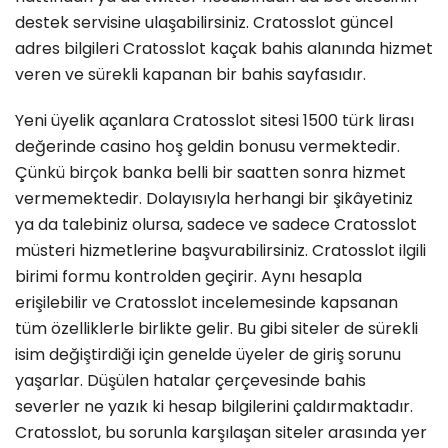
destek servisine ulaşabilirsiniz. Cratosslot güncel
adres bilgileri Cratosslot kaçak bahis alanında hizmet
veren ve sürekli kapanan bir bahis sayfasıdır.
Yeni üyelik açanlara Cratosslot sitesi 1500 türk lirası
değerinde casino hoş geldin bonusu vermektedir.
Çünkü birçok banka belli bir saatten sonra hizmet
vermemektedir. Dolayısıyla herhangi bir şikâyetiniz
ya da talebiniz olursa, sadece ve sadece Cratosslot
müsteri hizmetlerine başvurabilirsiniz. Cratosslot ilgili
birimi formu kontrolden geçirir. Aynı hesapla
erişilebilir ve Cratosslot incelemesinde kapsanan
tüm özelliklerle birlikte gelir. Bu gibi siteler de sürekli
isim değiştirdiği için genelde üyeler de giriş sorunu
yaşarlar. Düşülen hatalar çerçevesinde bahis
severler ne yazık ki hesap bilgilerini çaldırmaktadır.
Cratosslot, bu sorunla karşılaşan siteler arasında yer