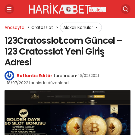
Anasayfa
Cratosslot
Alakalı Konular
123Cratosslot.com Güncel –
123 Cratosslot Yeni Giriş
Adresi
Betlantis Editör
tarafından
16/02/2021
18/07/2022 tarihinde düzenlendi