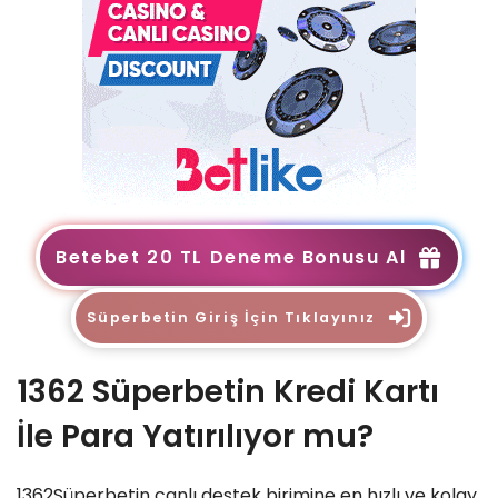
Betebet 20 TL Deneme Bonusu Al
Süperbetin Giriş İçin Tıklayınız
1362 Süperbetin Kredi Kartı
İle Para Yatırılıyor mu?
1362Süperbetin canlı destek birimine en hızlı ve kolay