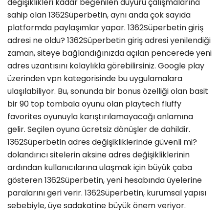
değişiklikleri kadar beğenilen duyuru çalışmalarına
sahip olan 1362Süperbetin, aynı anda çok sayıda
platformda paylaşımlar yapar. 1362Süperbetin giriş
adresi ne oldu? 1362Süperbetin giriş adresi yenilendiği
zaman, siteye bağlandığınızda açılan pencerede yeni
adres uzantısını kolaylıkla görebilirsiniz. Google play
üzerinden vpn kategorisinde bu uygulamalara
ulaşılabiliyor. Bu, sonunda bir bonus özelliği olan basit
bir 90 top tombala oyunu olan playtech fluffy
favorites oyunuyla karıştırılamayacağı anlamına
gelir. Seçilen oyuna ücretsiz dönüşler de dahildir.
1362Süperbetin adres değişikliklerinde güvenli mi?
dolandırıcı sitelerin aksine adres değişikliklerinin
ardından kullanıcılarına ulaşmak için büyük çaba
gösteren 1362Süperbetin, yeni hesabında üyelerine
paralarını geri verir. 1362Süperbetin, kurumsal yapısı
sebebiyle, üye sadakatine büyük önem veriyor.