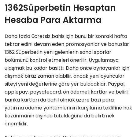
1362Süperbetin Hesaptan
Hesaba Para Aktarma
Daha fazla ücretsiz bahis için bunu bir sonraki hafta
tekrar edin! devam eden promosyonlar ve bonuslar
1362 Süperbetin yeni gelenlerin sanal sporlar
bölümünü kontrol etmeleri önerilir. Uygulamaya
ulaşmak bu kadar basitti. Daha önce oynayanlar için
alışmak biraz zaman alabilir, ancak yeni oyuncular
siteyi yeni değerlerine göre yer bulacaklar. Paypal,
applepay, paysafecard, ön ödemeli kartlar ve belirli
banka kartları da dahil olmak üzere bazı para
yatırma ödeme yöntemlerinin karşılama teklifine hak
kazanmanın dışında tutulduğunu da belirtmek
önemlidir.