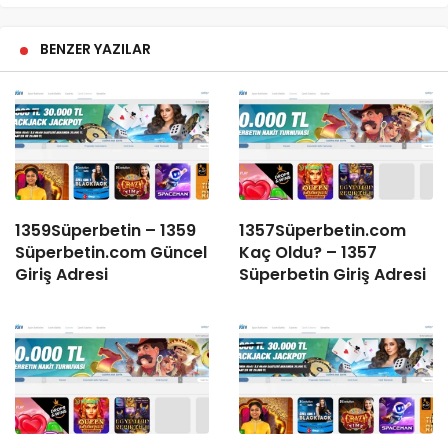
BENZER YAZILAR
1359Süperbetin – 1359
1357Süperbetin.com
Süperbetin.com Güncel
Kaç Oldu? – 1357
Giriş Adresi
Süperbetin Giriş Adresi