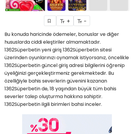
+
-
Bu konuda haricinde ödemeler, bonuslar ve diğer
hususlarda ciddi eleştiriler almamaktadır.
1362Süperbetin yeni giriş 1362Süperbetin sitesi
üzerinden oyunlarınızı oynamak istiyorsanız, öncelikle
1362Süperbetin güncel giriş adresi bilgilerini öğrenip
üyeliğinizi gerçekleştirmeniz gerekmektedir. Bu
özelliğiyle bahis severlerin güvenini kazanan
1362Süperbetin de, 18 yaşından büyük tüm bahis
severler talep oluşturma hakkına sahiptir.
1362Süperbetin ilgili birimleri bahsi inceler.