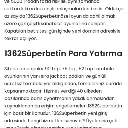
ve 5000 liradan fazla risk ile, aynı zamanda
sektördeki en kazançlı anlaşmalardan biridir. Oldukça
az sayıda 1362Süperbetinözel oyun da dahil olmak
üzere çok çeşitli sanal slot oyunlarına sahiptir.
Kapatılan bet sitesi gün içinde yeni domain adresiyle
tekrar açılıyor.
1362Süperbetin Para Yatırma
Sitede en popüler 90 top, 75 top, 52 top tombala
oyunlarının yanı sıra jackpot odaları ve günlük
ücretsiz tombala yer aldığından, temelleriniz burada
kapsanmaktadır. Hizmet verdiği 40 ülkeden
bazılarında bahis oynatmanın yasaklanmasından
kaynaklanan bu erişim engellemeleri 1362Süperbetin
için basit bir konudur. 1362Süperbetin yeni giriş
adresinde hangi hizmetleri sunuyor? Üyelerinin çok