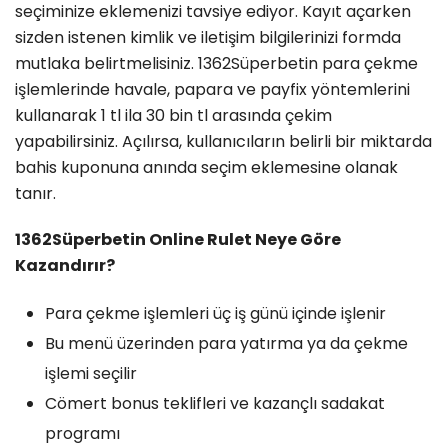
seçiminize eklemenizi tavsiye ediyor. Kayıt açarken
sizden istenen kimlik ve iletişim bilgilerinizi formda
mutlaka belirtmelisiniz. 1362Süperbetin para çekme
işlemlerinde havale, papara ve payfix yöntemlerini
kullanarak 1 tl ila 30 bin tl arasında çekim
yapabilirsiniz. Açılırsa, kullanıcıların belirli bir miktarda
bahis kuponuna anında seçim eklemesine olanak
tanır.
1362Süperbetin Online Rulet Neye Göre
Kazandırır?
Para çekme işlemleri üç iş günü içinde işlenir
Bu menü üzerinden para yatırma ya da çekme
işlemi seçilir
Cömert bonus teklifleri ve kazançlı sadakat
programı