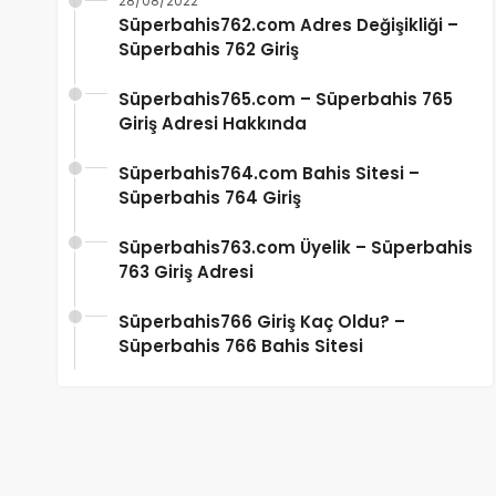
28/08/2022
Süperbahis762.com Adres Değişikliği –
Süperbahis 762 Giriş
Süperbahis765.com – Süperbahis 765
Giriş Adresi Hakkında
Süperbahis764.com Bahis Sitesi –
Süperbahis 764 Giriş
Süperbahis763.com Üyelik – Süperbahis
763 Giriş Adresi
Süperbahis766 Giriş Kaç Oldu? –
Süperbahis 766 Bahis Sitesi