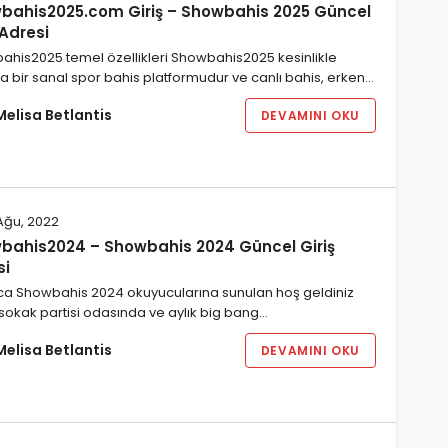
bahis2025.com Giriş – Showbahis 2025 Güncel
 Adresi
his2025 temel özellikleri Showbahis2025 kesinlikle
 bir sanal spor bahis platformudur ve canlı bahis, erken…
Melisa Betlantis
DEVAMINI OKU
Ağu, 2022
bahis2024 – Showbahis 2024 Güncel Giriş
si
zca Showbahis 2024 okuyucularına sunulan hoş geldiniz
i, sokak partisi odasında ve aylık big bang…
Melisa Betlantis
DEVAMINI OKU