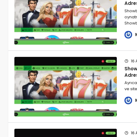
Adre
Showba
oynatm
Showb
16 
Show
Adre
Ayrıca
ve sit
16 