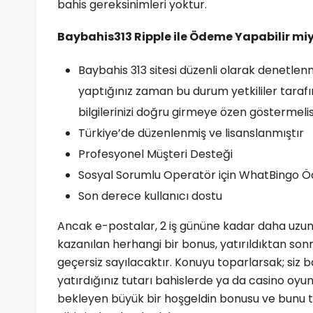
bahis gereksinimleri yoktur.
Baybahis313 Ripple ile Ödeme Yapabilir 
Baybahis 313 sitesi düzenli olarak denetlenmey
yaptığınız zaman bu durum yetkililer tarafın
Türkiye’de düzenlenmiş ve lisanslanmıştır
Profesyonel Müşteri Desteği
Sosyal Sorumlu Operatör için WhatBingo Öd
Son derece kullanıcı dostu
Ancak e-postalar, 2 iş gününe kadar daha uzun bir yanı
kazanılan herhangi bir bonus, yatırıldıktan sonra
geçersiz sayılacaktır. Konuyu toparlarsak; siz bahis sitesinde hesap açıyorsunuz ve hesabınıza
yatırdığınız tutarı bahislerde ya da casino oyunlarında ka
bekleyen büyük bir hoşgeldin bonusu ve bunu takip etm