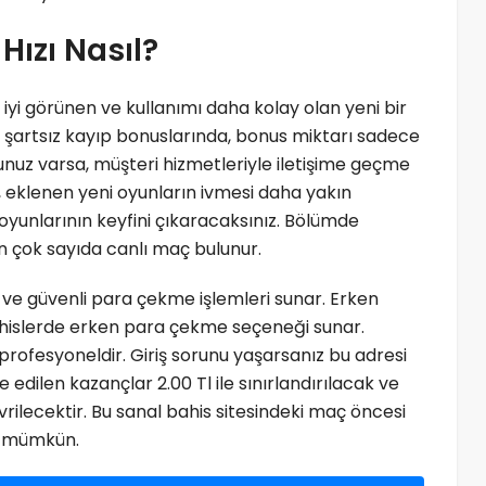
ızı Nasıl?
 iyi görünen ve kullanımı daha kolay olan yeni bir
m şartsız kayıp bonuslarında, bonus miktarı sadece
unuz varsa, müşteri hizmetleriyle iletişime geçme
, eklenen yeni oyunların ivmesi daha yakın
oyunlarının keyfini çıkaracaksınız. Bölümde
çin çok sayıda canlı maç bulunur.
i ve güvenli para çekme işlemleri sunar. Erken
 bahislerde erken para çekme seçeneği sunar.
 profesyoneldir. Giriş sorunu yaşarsanız bu adresi
e edilen kazançlar 2.00 Tl ile sınırlandırılacak ve
rilecektir. Bu sanal bahis sitesindeki maç öncesi
e mümkün.