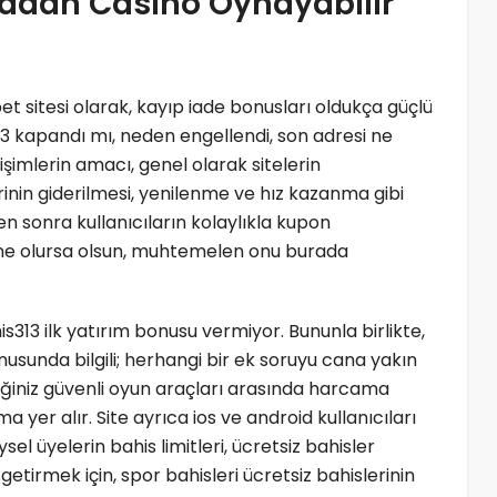
madan Casino Oynayabilir
t sitesi olarak, kayıp iade bonusları oldukça güçlü
13 kapandı mı, neden engellendi, son adresi ne
ğişimlerin amacı, genel olarak sitelerin
rinin giderilmesi, yenilenme ve hız kazanma gibi
ten sonra kullanıcıların kolaylıkla kupon
r ne olursa olsun, muhtemelen onu burada
s313 ilk yatırım bonusu vermiyor. Bununla birlikte,
nusunda bilgili; herhangi bir ek soruyu cana yakın
ceğiniz güvenli oyun araçları arasında harcama
a yer alır. Site ayrıca ios ve android kullanıcıları
ysel üyelerin bahis limitleri, ücretsiz bahisler
e getirmek için, spor bahisleri ücretsiz bahislerinin