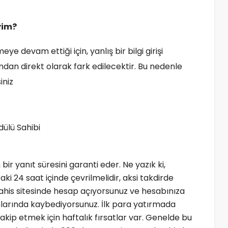
miyim?
e devam ettiği için, yanlış bir bilgi girişi 
dan direkt olarak fark edilecektir. Bu nedenle 
bilgilerinizi doğru girmeye özen göstermelisiniz 
ülü Sahibi
t süresini garanti eder. Ne yazık ki,
ki 24 saat içinde çevrilmelidir, aksi takdirde
ybediyorsunuz. İlk para yatırmada
ek için haftalık fırsatlar var. Genelde bu