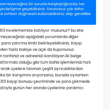
emeyeceğiniz bir sorunla karşılaştığınızda, her
a iletişime geçebilirsiniz. Sorununuz çok daha
ı sohbet düğmesini kullanabilirsiniz; ekip genellikle
313 incelememize katılıyor musunuz? bu site
meyeceğinizi aşağıdaki yorumlarda diğer
para yatırma limiti belirleyebilirsiniz. Kayıp
l’den fazla bakiye ve açık da kuponunuz
rihinizi ve adresinizi kanıtlayan iki belge
atformda olduğu gibi tüm bahis işlemlerinizi hızlı
arak üyelere tanınan çeşitli ayrıcalıklardan
arika bir karışımını arıyorsanız, burada oynarken
s313 kayıp bonusu çevriminde ve para çekmede
attıyla günün her anında üyelerine yardımcı