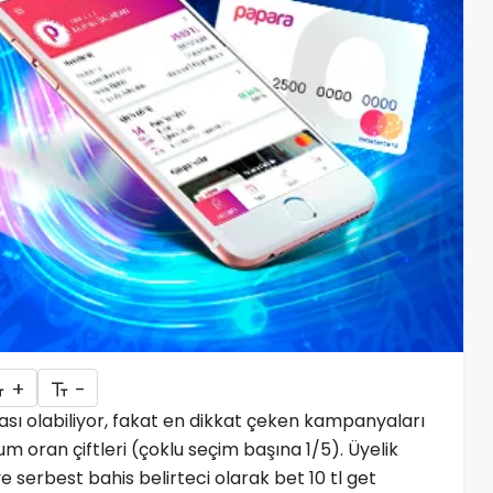
+
-
sı olabiliyor, fakat en dikkat çeken kampanyaları
m oran çiftleri (çoklu seçim başına 1/5). Üyelik
e serbest bahis belirteci olarak bet 10 tl get