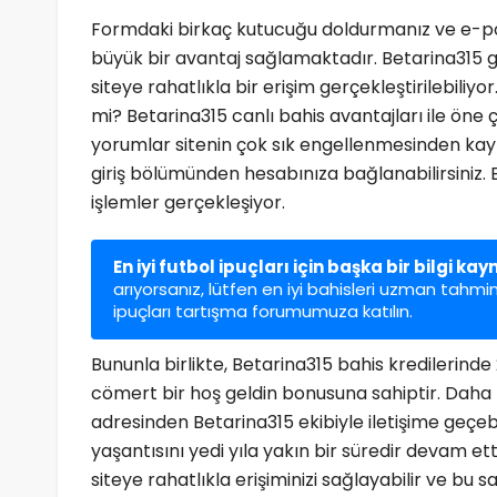
Formdaki birkaç kutucuğu doldurmanız ve e-pos
büyük bir avantaj sağlamaktadır. Betarina315 gir
siteye rahatlıkla bir erişim gerçekleştirilebiliy
mi? Betarina315 canlı bahis avantajları ile öne 
yorumlar sitenin çok sık engellenmesinden kayna
giriş bölümünden hesabınıza bağlanabilirsiniz.
işlemler gerçekleşiyor.
En iyi futbol ipuçları için başka bir bilgi kay
arıyorsanız, lütfen en iyi bahisleri uzman tahmin
ipuçları tartışma forumumuza katılın.
Bununla birlikte, Betarina315 bahis kredilerin
cömert bir hoş geldin bonusuna sahiptir. Daha fa
adresinden Betarina315 ekibiyle iletişime geçebil
yaşantısını yedi yıla yakın bir süredir devam ett
siteye rahatlıkla erişiminizi sağlayabilir ve bu sa