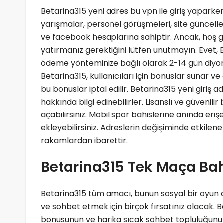
Betarina315 yeni adres bu vpn ile giriş yaparken
yarışmalar, personel görüşmeleri, site güncelle
ve facebook hesaplarına sahiptir. Ancak, hoş ge
yatırmanız gerektiğini lütfen unutmayın. Evet, B
ödeme yönteminize bağlı olarak 2-14 gün diyor
Betarina315, kullanıcıları için bonuslar sunar v
bu bonuslar iptal edilir. Betarina315 yeni giriş a
hakkında bilgi edinebilirler. Lisanslı ve güvenilir
açabilirsiniz. Mobil spor bahislerine anında erişe
ekleyebilirsiniz. Adreslerin değişiminde etkilen
rakamlardan ibarettir.
Betarina315 Tek Maça Bahi
Betarina315 tüm amacı, bunun sosyal bir oyun
ve sohbet etmek için birçok fırsatınız olacak. B
bonusunun ve harika sıcak sohbet topluluğunun