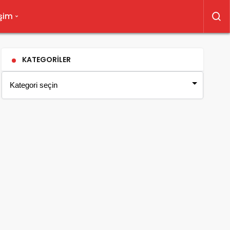
işim
KATEGORILER