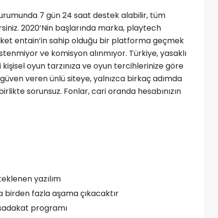
rumunda 7 gün 24 saat destek alabilir, tüm
irsiniz. 2020’Nin başlarında marka, playtech
ket entain’in sahip olduğu bir platforma geçmek
 istenmiyor ve komisyon alınmıyor. Türkiye, yasaklı
ri kişisel oyun tarzınıza ve oyun tercihlerinize göre
na güven veren ünlü siteye, yalnızca birkaç adımda
a birlikte sorunsuz. Fonlar, cari oranda hesabınızın
teklenen yazılım
za birden fazla aşama çıkacaktır
 sadakat programı