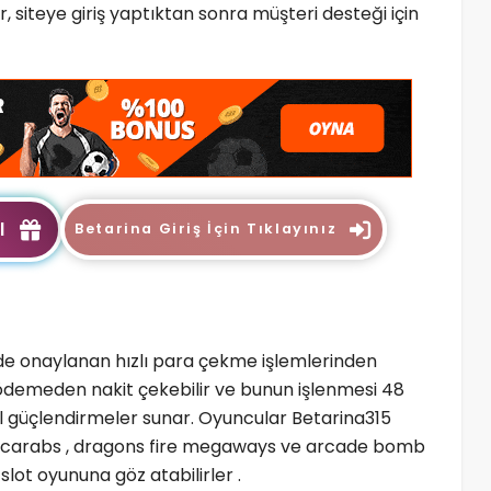
er, siteye giriş yaptıktan sonra müşteri desteği için
l
Betarina Giriş İçin Tıklayınız
inde onaylanan hızlı para çekme işlemlerinden
 ödemeden nakit çekebilir ve bunun işlenmesi 48
el güçlendirmeler sunar. Oyuncular Betarina315
ewel scarabs , dragons fire megaways ve arcade bomb
lot oyununa göz atabilirler .