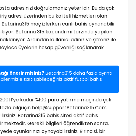
ta adresinizi doğrulamanız yeterlidir. Bu da çok
iş adresi üzerinden bu kaliteli hizmetleri olan
or. Betarina315 maç izlerken canlı bahis oynanabilir
çıkıyor. Betarina 315 kapandı mı tarzında yapılan
klanıyor. Ardından kullanıcı adınız ve şifreniz ile
 Böylece üyelerin hesap güvenliği sağlanarak
nağı önerir misiniz?
Betarina315 daha fazla ayrıntı
cilerimizle tartışabileceğiniz aktif futbol bahis
de 200tl’ye kadar %100 para yatırma maçında çok
zla bilgi için
help@supportBetarina315.Com
irsiniz. Betarina315 bahis sitesi aktif bahis
irmektedir. Gerekli bilgileri öğrendikten sonra,
yede oyunlarınızı oynayabilirsiniz. Birincisi, bir