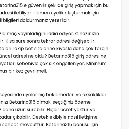
etarina315’e güvenilir şekilde giriş yapmak için bu
adresi iletiliyor. Hemen üyelik oluşturmak için
bilgileri doldurmanız yeterlidir.
a maç yayınladığını iddia ediyor. Cihazınızın
r. Kısa süre sonra tekrar adresi değişebilir.
eleri rakip bet sitelerine kıyasla daha çok tercih
ncel adresi ne oldu? Betarina315 giriş adresi ne
aliyetleri sebebiyle çok sık engelleniyor. Minimum
s bir kez çevrilmeli.
s sayesinde üyeler hiç beklemeden ve aksaklıklar
nızı Betarina315 almak, seçtiğiniz ödeme
daha uzun sürebilir. Hiçbir ücret yoktur ve
dar çıkabilir. Destek ekibiyle nasıl iletişime
ı sohbet mevcuttur. Betarina315 bonusu için