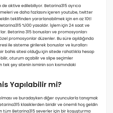
 de aktive edilebiliyor. Betarina315 ayrıca
meleri ve daha fazlasını içeren youtube, twitter
ldin teklifinden yararlanabilmek için en az 10tl
etarina315 %100 yasaldır. İşlem için 24 saat ve
lar. Betarina 315 bonusları ve promosyonları
e özel promosyonlar düzenler. Bu süre aşıldığında
dresi ile sisteme girilerek bonuslar ve kuralları
 bir bahis sitesi olduğu için sitede rahatlıkla hesap
bilir, oturum açabilir ve slipe seçimler
en tek şey sitenin isminin son kısmındaki
s Yapılabilir mi?
 olması ve buradayken diğer oyuncularla tanışmak
etarina315 klasiklerden biridir ve önemli hoş geldin
 tüm Betarina315 severler için bir koşuşturma