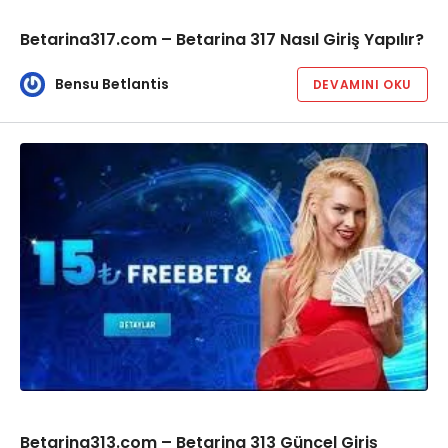
Betarina317.com – Betarina 317 Nasıl Giriş Yapılır?
Bensu Betlantis
DEVAMINI OKU
Betarina313.com – Betarina 313 Güncel Giriş