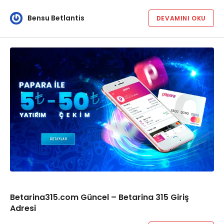
Bensu Betlantis
DEVAMINI OKU
Betarina315.com Güncel – Betarina 315 Giriş
Adresi