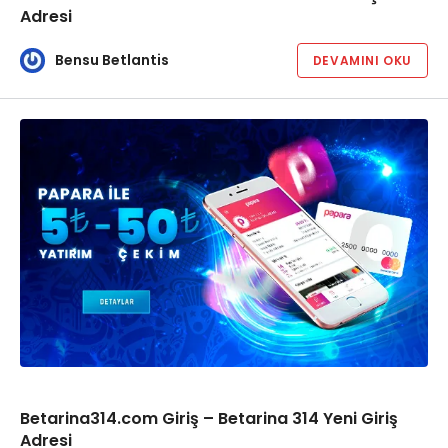
Adresi
Bensu Betlantis
DEVAMINI OKU
Betarina314.com Giriş – Betarina 314 Yeni Giriş
Adresi