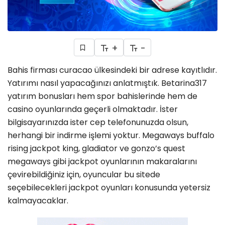
+
-
Bahis firması curacao ülkesindeki bir adrese kayıtlıdır.
Yatırımı nasıl yapacağınızı anlatmıştık. Betarina317
yatırım bonusları hem spor bahislerinde hem de
casino oyunlarında geçerli olmaktadır. İster
bilgisayarınızda ister cep telefonunuzda olsun,
herhangi bir indirme işlemi yoktur. Megaways buffalo
rising jackpot king, gladiator ve gonzo’s quest
megaways gibi jackpot oyunlarının makaralarını
çevirebildiğiniz için, oyuncular bu sitede
seçebilecekleri jackpot oyunları konusunda yetersiz
kalmayacaklar.