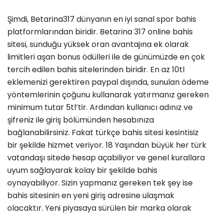
Şimdi, Betarina317 dünyanın en iyi sanal spor bahis
platformlarından biridir. Betarina 317 online bahis
sitesi, sunduğu yüksek oran avantajına ek olarak
limitleri aşan bonus ödülleri ile de günümüzde en çok
tercih edilen bahis sitelerinden biridir. En az 10tl
eklemenizi gerektiren paypal dışında, sunulan ödeme
yöntemlerinin çoğunu kullanarak yatırmanız gereken
minimum tutar 5tl’tir. Ardından kullanıcı adınız ve
şifreniz ile giriş bölümünden hesabınıza
bağlanabilirsiniz. Fakat türkçe bahis sitesi kesintisiz
bir şekilde hizmet veriyor. 18 Yaşından büyük her türk
vatandaşı sitede hesap açabiliyor ve genel kurallara
uyum sağlayarak kolay bir şekilde bahis
oynayabiliyor. Sizin yapmanız gereken tek şey ise
bahis sitesinin en yeni giriş adresine ulaşmak
olacaktır. Yeni piyasaya sürülen bir marka olarak