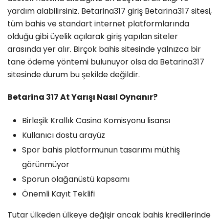
yardım alabilirsiniz. Betarina317 giriş Betarina317 sitesi,
tüm bahis ve standart internet platformlarında
olduğu gibi üyelik açılarak giriş yapılan siteler
arasında yer alır. Birçok bahis sitesinde yalnızca bir
tane ödeme yöntemi bulunuyor olsa da Betarina317
sitesinde durum bu şekilde değildir.
Betarina 317 At Yarışı Nasıl Oynanır?
Birleşik Krallık Casino Komisyonu lisansı
Kullanıcı dostu arayüz
Spor bahis platformunun tasarımı müthiş
görünmüyor
Sporun olağanüstü kapsamı
Önemli Kayıt Teklifi
Tutar ülkeden ülkeye değişir ancak bahis kredilerinde