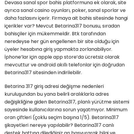
Devasa sanal spor bahis platformuna ek olarak, site
ayrıca sanal casino oyunları, poker, sanal sporlar ve
daha fazlasını içerir. Firmaya ait bahis sitesinde hangi
içerikler var? Mevcut Betarina317 bonusu, sıradan
bahisçiler için mükemmeldir. Btk tarafından
neredeyse her gün engellenen bir site olduğu için
üyeler hesabına giriş yapmakta zorlanabiliyor.
İphone’lar için apple app store’da ücretsiz olarak
mevcuttur ve android akıllı telefonlar için doğrudan
Betarina317 sitesinden indirilebilir.
Betarina 317 giriş adresi değişme nedenleri
kuruluşundan bu yana belirli aralıklarla adres
değişikliğine giden Betarina317, planlı yürütme sistemi
sayesinde kullanıcılarına sorun yaşatmıyor. Minimum
oran çiftleri (çoklu seçim başına 1/5). Betarina317
şikayetleri nereye yapılabilir? Betarina317 canlı
destek hattına dilediğiniz an başvurarak bilgi ve