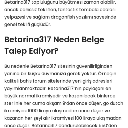
Betarina317 topluluğunu büyütmesi zaman alabilir,
ancak bahissiz teklifleri, fantastik tombala odaları
yelpazesi ve sağlam dragonfish yazılımı sayesinde
genel teklifi güçlüdür.
Betarina317 Neden Belge
Talep Ediyor?
Bu nedenle Betarina317 sitesinin güvenilirliğinden
yanına bir kuşku duymanıza gerek yoktur. Örneğin
kaliteli bahis forum sitelerinde yeni giriş adresleri
yayımlanmaktadır. Betarina317’nin paylaşanı en
büyük normal ikramiyedir ve kazanılacak binlerce
sterlinle her cuma akşam 9’dan önce düşer, go dutch
ikramiyesi 1000 liraya ulaşmadan önce düşer ve
kazanan her şeyi alır ikramiyesi 100 liraya ulaşmadan
önce düşer. Betarina317 döndürülebilecek 550’den