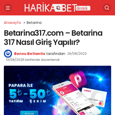
Anasayfa
Betarina
Betarina317.com – Betarina
317 Nasıl Giriş Yapılır?
Bensu Betlantis
tarafından
26/08/2022
13/08/2025 tarihinde düzenlendi