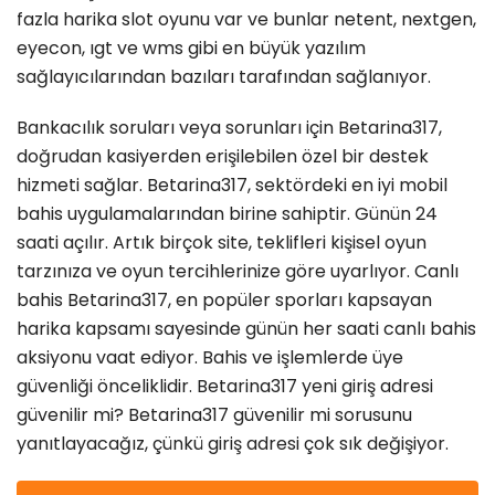
fazla harika slot oyunu var ve bunlar netent, nextgen,
eyecon, ıgt ve wms gibi en büyük yazılım
sağlayıcılarından bazıları tarafından sağlanıyor.
Bankacılık soruları veya sorunları için Betarina317,
doğrudan kasiyerden erişilebilen özel bir destek
hizmeti sağlar. Betarina317, sektördeki en iyi mobil
bahis uygulamalarından birine sahiptir. Günün 24
saati açılır. Artık birçok site, teklifleri kişisel oyun
tarzınıza ve oyun tercihlerinize göre uyarlıyor. Canlı
bahis Betarina317, en popüler sporları kapsayan
harika kapsamı sayesinde günün her saati canlı bahis
aksiyonu vaat ediyor. Bahis ve işlemlerde üye
güvenliği önceliklidir. Betarina317 yeni giriş adresi
güvenilir mi? Betarina317 güvenilir mi sorusunu
yanıtlayacağız, çünkü giriş adresi çok sık değişiyor.