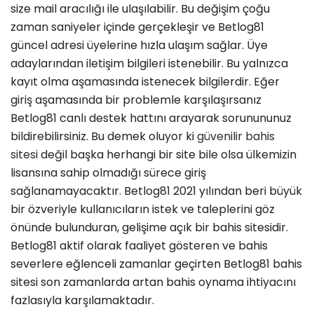
size mail aracılığı ile ulaşılabilir. Bu değişim çoğu
zaman saniyeler içinde gerçekleşir ve Betlog81
güncel adresi üyelerine hızla ulaşım sağlar. Üye
adaylarından iletişim bilgileri istenebilir. Bu yalnızca
kayıt olma aşamasında istenecek bilgilerdir. Eğer
giriş aşamasında bir problemle karşılaşırsanız
Betlog81 canlı destek hattını arayarak sorunununuz
bildirebilirsiniz. Bu demek oluyor ki
güvenilir bahis
sitesi
değil başka herhangi bir site bile olsa ülkemizin
lisansına sahip olmadığı sürece giriş
sağlanamayacaktır. Betlog81 2021 yılından beri büyük
bir özveriyle kullanıcıların istek ve taleplerini göz
önünde bulunduran, gelişime açık bir bahis sitesidir.
Betlog81 aktif olarak faaliyet gösteren ve bahis
severlere eğlenceli zamanlar geçirten Betlog81 bahis
sitesi son zamanlarda artan bahis oynama ihtiyacını
fazlasıyla karşılamaktadır.