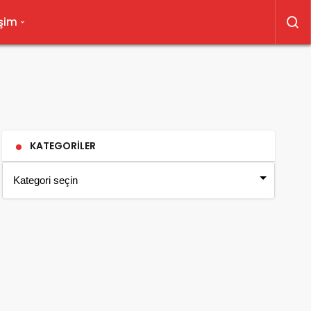
işim
KATEGORILER