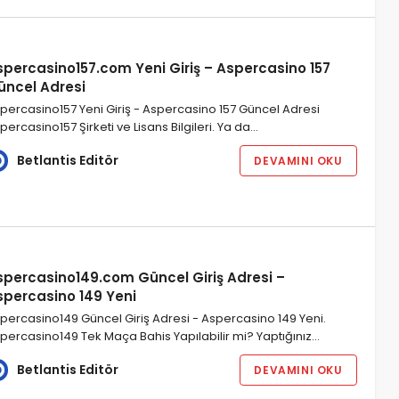
spercasino157.com Yeni Giriş – Aspercasino 157
üncel Adresi
percasino157 Yeni Giriş - Aspercasino 157 Güncel Adresi
percasino157 Şirketi ve Lisans Bilgileri. Ya da…
Betlantis Editör
DEVAMINI OKU
spercasino149.com Güncel Giriş Adresi –
spercasino 149 Yeni
percasino149 Güncel Giriş Adresi - Aspercasino 149 Yeni.
percasino149 Tek Maça Bahis Yapılabilir mi? Yaptığınız…
Betlantis Editör
DEVAMINI OKU