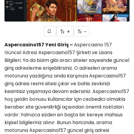
+
-
Aspercasino157 Yeni Giriş –
Aspercasino 157
Güncel Adresi
Aspercasino157 Şirketi ve Lisans
Bilgileri. Ya da bizim gibi aracı siteler sayesinde güncel
giriş adreslerine erişebilirsiniz. O adresleri arama
motoruna yazdığınız anda karşınıza Aspercasino157
giriş adresi resmi sitesi çıkar ve bahis zevkinizi
kesintisiz yaşamaya devam edersiniz. Aspercasino157
hoş geldin bonusu
kullanıcılar için cezbedici olmakla
beraber site güvenilirliği açısından önemli noktaları
vardır. Yalnızca sizden en başta bir kereye mahsus
kişisel bilgileriniz alınır. Bunun haricinde, arama
motoruna Aspercasino157 güncel giriş adresi