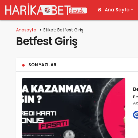
Ana Sayfa
Anasayfa
Etiket: Betfest Giriş
Betfest Giriş
SON YAZILAR
B
Be
Ad