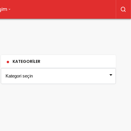
işim
KATEGORILER