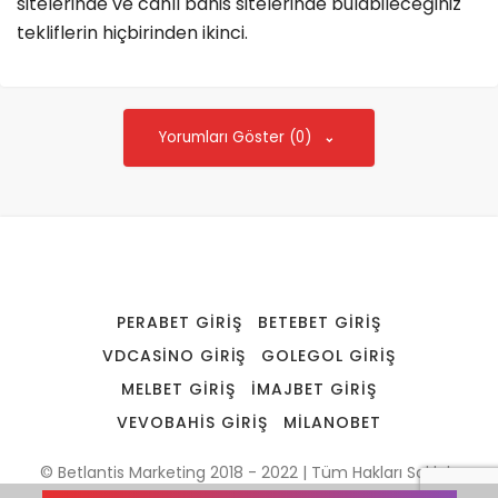
sitelerinde ve canlı bahis sitelerinde bulabileceğiniz
tekliflerin hiçbirinden ikinci.
Yorumları Göster (0)
PERABET GIRIŞ
BETEBET GIRIŞ
VDCASINO GIRIŞ
GOLEGOL GIRIŞ
MELBET GIRIŞ
İMAJBET GIRIŞ
VEVOBAHIS GIRIŞ
MILANOBET
© Betlantis Marketing 2018 - 2022 | Tüm Hakları Saklıdır