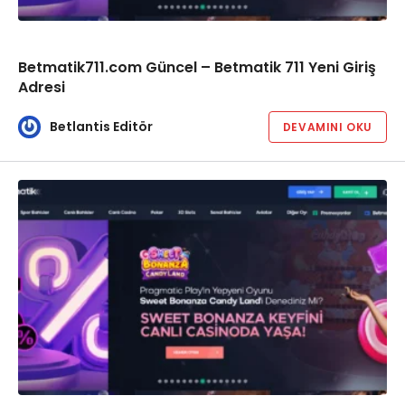
Betmatik711.com Güncel – Betmatik 711 Yeni Giriş
Adresi
Betlantis Editör
DEVAMINI OKU