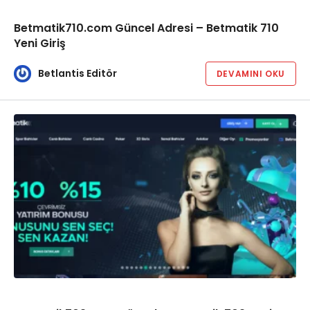
Betmatik710.com Güncel Adresi – Betmatik 710
Yeni Giriş
Betlantis Editör
DEVAMINI OKU