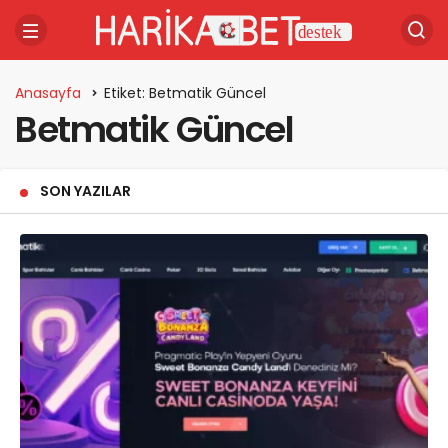
Anasayfa
Etiket: Betmatik Güncel
Betmatik Güncel
SON YAZILAR