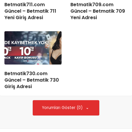
Betmatik711.com
Betmatik709.com
Güncel – Betmatik 711
Güncel – Betmatik 709
Yeni Giriş Adresi
Yeni Adresi
Betmatik730.com
Güncel – Betmatik 730
Giriş Adresi
Yorumları Göster (0)