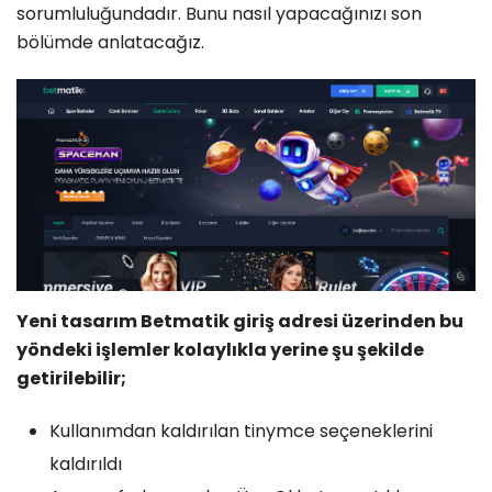
sorumluluğundadır. Bunu nasıl yapacağınızı son
bölümde anlatacağız.
Yeni tasarım Betmatik giriş adresi üzerinden bu
yöndeki işlemler kolaylıkla yerine şu şekilde
getirilebilir;
Kullanımdan kaldırılan tinymce seçeneklerini
kaldırıldı