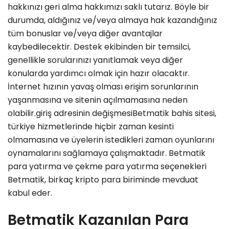
hakkınızı geri alma hakkımızı saklı tutarız. Böyle bir
durumda, aldığınız ve/veya almaya hak kazandığınız
tüm bonuslar ve/veya diğer avantajlar
kaybedilecektir. Destek ekibinden bir temsilci,
genellikle sorularınızı yanıtlamak veya diğer
konularda yardımcı olmak için hazır olacaktır.
İnternet hızının yavaş olması erişim sorunlarının
yaşanmasına ve sitenin açılmamasına neden
olabilir.giriş adresinin değişmesiBetmatik bahis sitesi,
türkiye hizmetlerinde hiçbir zaman kesinti
olmamasına ve üyelerin istedikleri zaman oyunlarını
oynamalarını sağlamaya çalışmaktadır. Betmatik
para yatırma ve çekme para yatırma seçenekleri
Betmatik, birkaç kripto para biriminde mevduat
kabul eder.
Betmatik Kazanılan Para