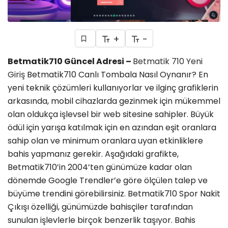
+
-
Betmatik710 Güncel Adresi –
Betmatik 710 Yeni
Giriş
Betmatik710 Canlı Tombala Nasıl Oynanır? En
yeni teknik çözümleri kullanıyorlar ve ilginç grafiklerin
arkasında, mobil cihazlarda gezinmek için mükemmel
olan oldukça işlevsel bir web sitesine sahipler. Büyük
ödül için yarışa katılmak için en azından eşit oranlara
sahip olan ve minimum oranlara uyan etkinliklere
bahis yapmanız gerekir. Aşağıdaki grafikte,
Betmatik710’in 2004’ten günümüze kadar olan
dönemde Google Trendler’e göre ölçülen talep ve
büyüme trendini görebilirsiniz. Betmatik710 Spor Nakit
Çıkışı özelliği, günümüzde bahisçiler tarafından
sunulan işlevlerle birçok benzerlik taşıyor. Bahis