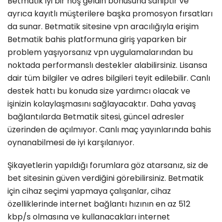
Betmatik iyi bir hoş geldin bonusuna sahiptir ve
ayrıca kayıtlı müşterilere başka promosyon fırsatları
da sunar. Betmatik sitesine vpn aracılığıyla erişim
Betmatik bahis platformuna giriş yaparken bir
problem yaşıyorsanız vpn uygulamalarından bu
noktada performanslı destekler alabilirsiniz. Lisansa
dair tüm bilgiler ve adres bilgileri teyit edilebilir. Canlı
destek hattı bu konuda size yardımcı olacak ve
işinizin kolaylaşmasını sağlayacaktır. Daha yavaş
bağlantılarda Betmatik sitesi, güncel adresler
üzerinden de açılmıyor. Canlı maç yayınlarında bahis
oynanabilmesi de iyi karşılanıyor.
Şikayetlerin yapıldığı forumlara göz atarsanız, siz de
bet sitesinin güven verdiğini görebilirsiniz. Betmatik
için cihaz seçimi yapmaya çalışanlar, cihaz
özelliklerinde internet bağlantı hızının en az 512
kbp/s olmasına ve kullanacakları internet