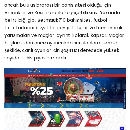
ancak bu uluslararası bir bahis sitesi olduğu için
Amerikan ve Kesirli oranlara geçebilirsiniz. Yukarıda
belirtildiği gibi, Betmatik710 bahis sitesi, futbol
taraftarlarını büyük bir saygı ile tutar ve tüm önemli
yarışmaları ve maçları ayrıntılı olarak kapsar. Maçlar
başlamadan önce oyunculara sunulanlara benzer
şekilde, canlı oyunlar için şaşırtıcı derecede yüksek
sayıda bahis piyasası vardır.