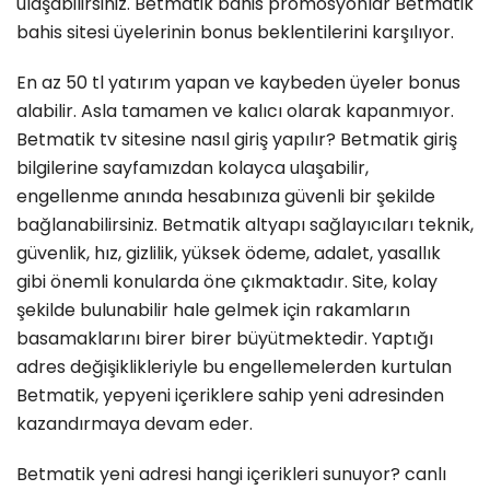
ulaşabilirsiniz. Betmatik bahis promosyonlar Betmatik
bahis sitesi üyelerinin bonus beklentilerini karşılıyor.
En az 50 tl yatırım yapan ve kaybeden üyeler bonus
alabilir. Asla tamamen ve kalıcı olarak kapanmıyor.
Betmatik tv sitesine nasıl giriş yapılır? Betmatik giriş
bilgilerine sayfamızdan kolayca ulaşabilir,
engellenme anında hesabınıza güvenli bir şekilde
bağlanabilirsiniz. Betmatik altyapı sağlayıcıları teknik,
güvenlik, hız, gizlilik, yüksek ödeme, adalet, yasallık
gibi önemli konularda öne çıkmaktadır. Site, kolay
şekilde bulunabilir hale gelmek için rakamların
basamaklarını birer birer büyütmektedir. Yaptığı
adres değişiklikleriyle bu engellemelerden kurtulan
Betmatik, yepyeni içeriklere sahip yeni adresinden
kazandırmaya devam eder.
Betmatik yeni adresi hangi içerikleri sunuyor? canlı