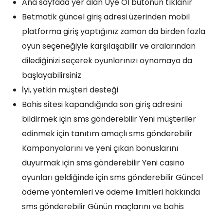
Ana sayfada yer alan Üye Ol butonun tıklanır
Betmatik güncel giriş adresi üzerinden mobil
platforma giriş yaptığınız zaman da birden fazla
oyun seçeneğiyle karşılaşabilir ve aralarından
dilediğinizi seçerek oyunlarınızı oynamaya da
başlayabilirsiniz
İyi, yetkin müşteri desteği
Bahis sitesi kapandığında son giriş adresini
bildirmek için sms gönderebilir Yeni müşteriler
edinmek için tanıtım amaçlı sms gönderebilir
Kampanyalarını ve yeni çıkan bonuslarını
duyurmak için sms gönderebilir Yeni casino
oyunları geldiğinde için sms gönderebilir Güncel
ödeme yöntemleri ve ödeme limitleri hakkında
sms gönderebilir Günün maçlarını ve bahis