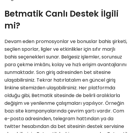
Betmatik Canlı Destek İlgili
mi?
Devam eden promosyonlar ve bonuslar bahis şirketi,
seçilen sporlar, ligler ve etkinlikler için sıfır marjlı
bahis seçenekleri sunar. Belgesiz işlemler, sorunsuz
para çekme imkânı, kolay ve hızlı erişim avantajlarını
sunmaktadır. Son giriş adresinden bet sitesine
ulaşabilirsiniz. Tekrar hatırlatalım en güncel giriş
linkine sitemizden ulaşabilirsiniz. Her platformda
olduğu gibi, Betmatik sitesinde de belirli aralıklarla
değişim ve yenilenme çalışmaları yapılıyor. Örneğin
bazı site kampanyalarında çevrim şartı vardır. Com
e-posta adresinden, telegram hattından ya da
twitter hesabından da bet sitesinin destek servisine