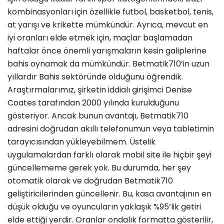
kombinasyonları için özellikle futbol, ​​basketbol, ​​tenis,
at yarışı ve krikette mümkündür. Ayrıca, mevcut en
iyi oranları elde etmek için, maçlar başlamadan
haftalar önce önemli yarışmaların kesin galiplerine
bahis oynamak da mümkündür. Betmatik710’in uzun
yıllardır Bahis sektöründe olduğunu öğrendik.
Araştırmalarımız, şirketin iddialı girişimci Denise
Coates tarafından 2000 yılında kurulduğunu
gösteriyor. Ancak bunun avantajı, Betmatik710
adresini doğrudan akıllı telefonumun veya tabletimin
tarayıcısından yükleyebilmem. Üstelik
uygulamalardan farklı olarak mobil site ile hiçbir şeyi
güncellememe gerek yok. Bu durumda, her şey
otomatik olarak ve doğrudan Betmatik710
geliştiricilerinden güncellenir. Bu, kasa avantajının en
düşük olduğu ve oyuncuların yaklaşık %95’lik getiri
elde ettiği yerdir. Oranlar ondalık formatta gösterilir,