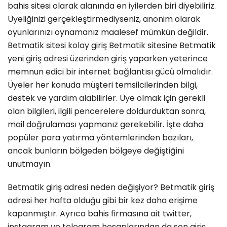
bahis sitesi olarak alanında en iyilerden biri diyebiliriz.
Üyeliğinizi gerçekleştirmediyseniz, anonim olarak
oyunlarınızı oynamanız maalesef mümkün değildir.
Betmatik sitesi kolay giriş Betmatik sitesine Betmatik
yeni giriş adresi üzerinden giriş yaparken yeterince
memnun edici bir internet bağlantısı gücü olmalıdır.
Üyeler her konuda müşteri temsilcilerinden bilgi,
destek ve yardım alabilirler. Üye olmak için gerekli
olan bilgileri, ilgili pencerelere doldurduktan sonra,
mail doğrulaması yapmanız gerekebilir. İşte daha
popüler para yatırma yöntemlerinden bazıları,
ancak bunların bölgeden bölgeye değiştiğini
unutmayın.
Betmatik giriş adresi neden değişiyor? Betmatik giriş
adresi her hafta olduğu gibi bir kez daha erişime
kapanmıştır. Ayrıca bahis firmasına ait twitter,
instagram ve telegram hesaplarından da son giriş