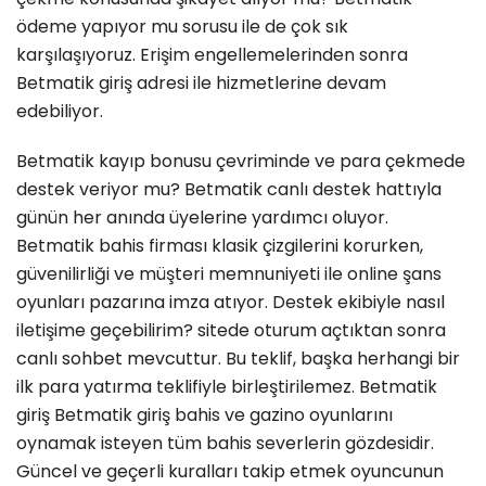
ödeme yapıyor mu sorusu ile de çok sık
karşılaşıyoruz. Erişim engellemelerinden sonra
Betmatik giriş adresi ile hizmetlerine devam
edebiliyor.
Betmatik kayıp bonusu çevriminde ve para çekmede
destek veriyor mu? Betmatik canlı destek hattıyla
günün her anında üyelerine yardımcı oluyor.
Betmatik bahis firması klasik çizgilerini korurken,
güvenilirliği ve müşteri memnuniyeti ile online şans
oyunları pazarına imza atıyor. Destek ekibiyle nasıl
iletişime geçebilirim? sitede oturum açtıktan sonra
canlı sohbet mevcuttur. Bu teklif, başka herhangi bir
ilk para yatırma teklifiyle birleştirilemez. Betmatik
giriş Betmatik giriş bahis ve gazino oyunlarını
oynamak isteyen tüm bahis severlerin gözdesidir.
Güncel ve geçerli kuralları takip etmek oyuncunun