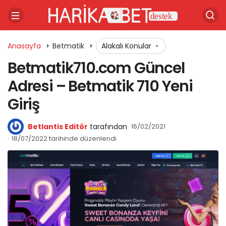
Anasayfa
Betmatik
Alakalı Konular
Betmatik710.com Güncel
Adresi – Betmatik 710 Yeni
Giriş
Betlantis Editör
tarafından
16/02/2021
18/07/2022 tarihinde düzenlendi