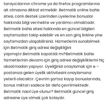
tarayıcılarının chrome ya da firefox programlarına
ait olmasına dikkat etmelidir. Betmatik online bahis
sitesi, canlı destek üzerinden üyelerine bonuslar
hakkında bilgi vermekte ve yardımcı olmaktadır.
Betmatik bahis sitesi hakkında en güncel bilgileri
sayfamızdan takip edebilir ve en son giriş linkine yine
sayfamızdan ulaşabilirsiniz. Hizmetlerini sunabilmek
için Betmatik giriş adresi değişikliğini
yapmıştır.Betmatik kapatıldı mı?Betmatik bahis
hizmetlerinin devamı için giriş adresi değişikliklerini hiç
aksatmadan yapıyor. Üyeliğinizi onaylamak için e –
postanıza gelen üyelik aktivitesini onaylamanız
yeterli olacaktır. Çevrim şartsız kayıp bonuslarında,
bonus miktarı sadece bir defa çevrilmektedir.
Betmatik nasıl üye olunur? Betmatik güncel giriş
adresine üye olmak çok kolaydır.