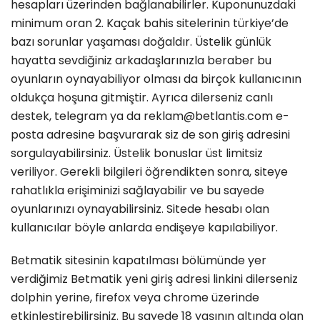
hesapları üzerinden bağlanabilirler. Kuponunuzdaki
minimum oran 2. Kaçak bahis sitelerinin türkiye’de
bazı sorunlar yaşaması doğaldır. Üstelik günlük
hayatta sevdiğiniz arkadaşlarınızla beraber bu
oyunların oynayabiliyor olması da birçok kullanıcının
oldukça hoşuna gitmiştir. Ayrıca dilerseniz canlı
destek, telegram ya da
reklam@betlantis.com
e-
posta adresine başvurarak siz de son giriş adresini
sorgulayabilirsiniz. Üstelik bonuslar üst limitsiz
veriliyor. Gerekli bilgileri öğrendikten sonra, siteye
rahatlıkla erişiminizi sağlayabilir ve bu sayede
oyunlarınızı oynayabilirsiniz. Sitede hesabı olan
kullanıcılar böyle anlarda endişeye kapılabiliyor.
Betmatik sitesinin kapatılması bölümünde yer
verdiğimiz Betmatik yeni giriş adresi linkini dilerseniz
dolphin yerine, firefox veya chrome üzerinde
etkinleştirebilirsiniz. Bu sayede 18 yaşının altında olan