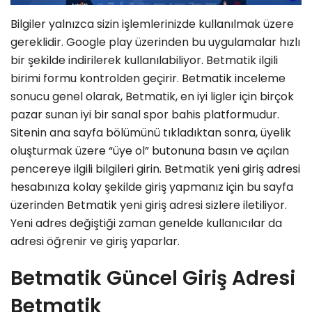
Bilgiler yalnızca sizin işlemlerinizde kullanılmak üzere
gereklidir. Google play üzerinden bu uygulamalar hızlı
bir şekilde indirilerek kullanılabiliyor. Betmatik ilgili
birimi formu kontrolden geçirir. Betmatik inceleme
sonucu genel olarak, Betmatik, en iyi ligler için birçok
pazar sunan iyi bir sanal spor bahis platformudur.
Sitenin ana sayfa bölümünü tıkladıktan sonra, üyelik
oluşturmak üzere “üye ol” butonuna basın ve açılan
pencereye ilgili bilgileri girin. Betmatik yeni giriş adresi
hesabınıza kolay şekilde giriş yapmanız için bu sayfa
üzerinden Betmatik yeni giriş adresi sizlere iletiliyor.
Yeni adres değiştiği zaman genelde kullanıcılar da
adresi öğrenir ve giriş yaparlar.
Betmatik Güncel Giriş Adresi
Betmatik