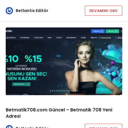
Betlantis Editör
DEVAMINI OKU
Betmatik708.com Güncel – Betmatik 708 Yeni
Adresi