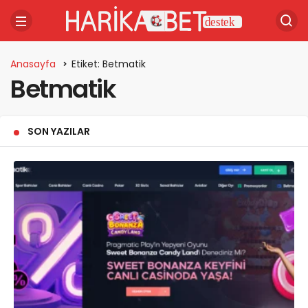
Anasayfa
Etiket: Betmatik
Betmatik
SON YAZILAR