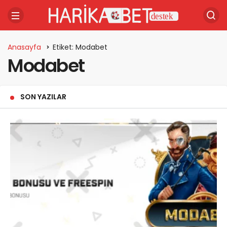
Anasayfa
Etiket: Modabet
Modabet
SON YAZILAR