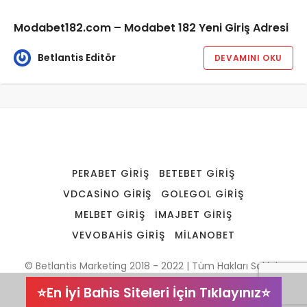
Modabet182.com – Modabet 182 Yeni Giriş Adresi
Betlantis Editör
DEVAMINI OKU
PERABET GIRIŞ
BETEBET GIRIŞ
VDCASINO GIRIŞ
GOLEGOL GIRIŞ
MELBET GIRIŞ
İMAJBET GIRIŞ
VEVOBAHIS GIRIŞ
MILANOBET
© Betlantis Marketing 2018 - 2022 | Tüm Hakları Saklıdır
⭐En İyi Bahis Siteleri İçin Tıklayınız⭐