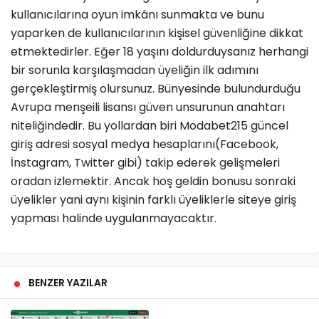
kullanıcılarına oyun imkânı sunmakta ve bunu
yaparken de kullanıcılarının kişisel güvenliğine dikkat
etmektedirler. Eğer 18 yaşını doldurduysanız herhangi
bir sorunla karşılaşmadan üyeliğin ilk adımını
gerçekleştirmiş olursunuz. Bünyesinde bulundurduğu
Avrupa menşeili lisansı güven unsurunun anahtarı
niteliğindedir. Bu yollardan biri Modabet215 güncel
giriş adresi sosyal medya hesaplarını(Facebook,
İnstagram, Twitter gibi) takip ederek gelişmeleri
oradan izlemektir. Ancak hoş geldin bonusu sonraki
üyelikler yani aynı kişinin farklı üyeliklerle siteye giriş
yapması halinde uygulanmayacaktır.
BENZER YAZILAR