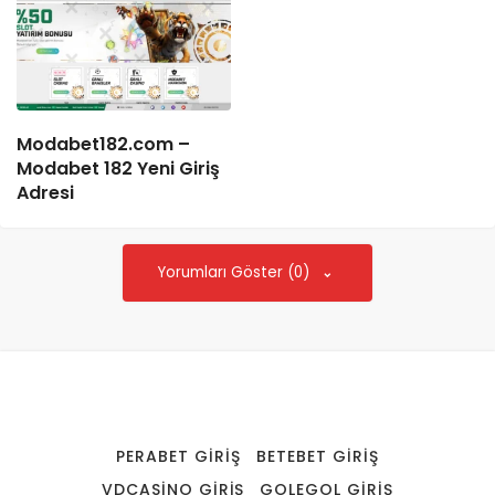
Modabet182.com –
Modabet 182 Yeni Giriş
Adresi
Yorumları Göster (0)
PERABET GIRIŞ
BETEBET GIRIŞ
VDCASINO GIRIŞ
GOLEGOL GIRIŞ