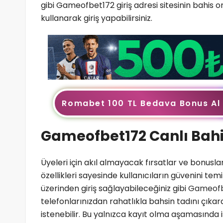
gibi Gameofbet172 giriş adresi sitesinin bahis or
kullanarak giriş yapabilirsiniz.
Romabet 100 TL Bedava Bonus Al
Gameofbet172 Canlı Bahi
Üyeleri için akıl almayacak fırsatlar ve bonusl
özellikleri sayesinde kullanıcıların güvenini tem
üzerinden giriş sağlayabileceğiniz gibi
Gameofbe
telefonlarınızdan rahatlıkla bahsin tadını çıkarab
istenebilir. Bu yalnızca kayıt olma aşamasında 