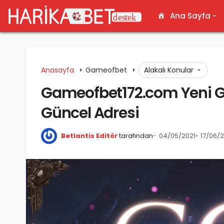
Ana Sayfa
Anasayfa
Gameofbet
Alakalı Konular
Gameofbet172.com Yeni Gi
Güncel Adresi
Betlantis Editör
tarafından
04/05/2021
17/06/2