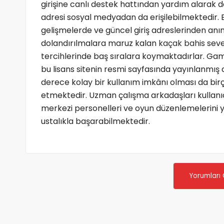
girişine canlı destek hattından yardım alarak d
adresi sosyal medyadan da erişilebilmektedir.
gelişmelerde ve güncel giriş adreslerinden anınd
dolandırılmalara maruz kalan
kaçak bahis
seve
tercihlerinde baş sıralara koymaktadırlar. Gam
bu lisans sitenin resmi sayfasında yayınlanmış du
derece kolay bir kullanım imkânı olması da birç
etmektedir. Uzman çalışma arkadaşları kullanıcı
merkezi personelleri ve oyun düzenlemelerini y
ustalıkla başarabilmektedir.
Yorumları