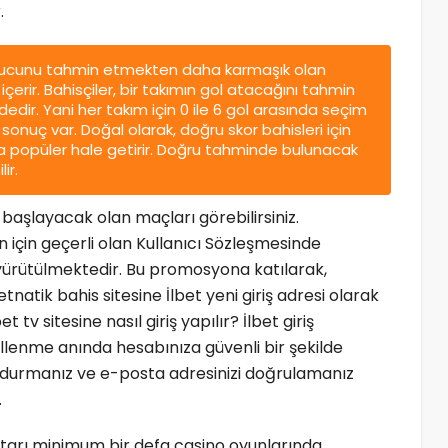
.
nucunu tahmin etmekten daha karmaşık olan
çerir. Bahisçiler, bir takımın gol atacağını tahmin
edir. Yani her takım için 0 ile 6 gol arasında seçim
 sonuç var. Doğal olarak, doğru skor bahisleri için
kça popüler hale getirir. Doğru tahminde bulunacak
ir.
şlayacak olan maçları görebilirsiniz.
in için geçerli olan Kullanıcı Sözleşmesinde
 yürütülmektedir. Bu promosyona katılarak,
tnatik bahis sitesine İlbet yeni giriş adresi olarak
et tv sitesine nasıl giriş yapılır? İlbet giriş
ellenme anında hesabınıza güvenli bir şekilde
oldurmanız ve e-posta adresinizi doğrulamanız
.
utarı minimum bir defa casino oyunlarında