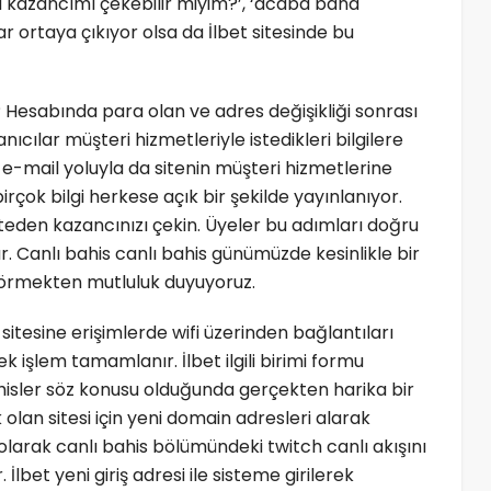
a kazancımı çekebilir miyim?’, ‘acaba bana
ar ortaya çıkıyor olsa da İlbet sitesinde bu
? Hesabında para olan ve adres değişikliği sonrası
ıcılar müşteri hizmetleriyle istedikleri bilgilere
 e-mail yoluyla da sitenin müşteri hizmetlerine
 birçok bilgi herkese açık bir şekilde yayınlanıyor.
iteden kazancınızı çekin. Üyeler bu adımları doğru
ar. Canlı bahis canlı bahis günümüzde kesinlikle bir
 görmekten mutluluk duyuyoruz.
s sitesine erişimlerde wifi üzerinden bağlantıları
erek işlem tamamlanır. İlbet ilgili birimi formu
bahisler söz konusu olduğunda gerçekten harika bir
 olan sitesi için yeni domain adresleri alarak
 olarak canlı bahis bölümündeki twitch canlı akışını
. İlbet yeni giriş adresi ile sisteme girilerek