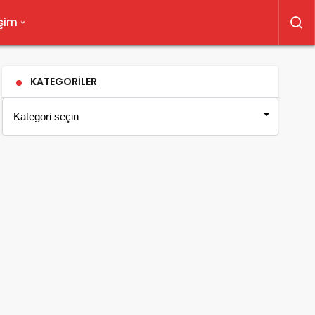
işim
KATEGORILER