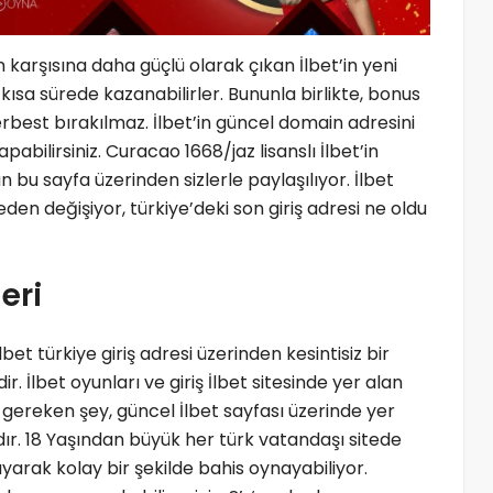
n karşısına daha güçlü olarak çıkan İlbet’in yeni
 kısa sürede kazanabilirler. Bununla birlikte, bonus
erbest bırakılmaz. İlbet’in güncel domain adresini
bilirsiniz. Curacao 1668/jaz lisanslı İlbet’in
n bu sayfa üzerinden sizlerle paylaşılıyor. İlbet
neden değişiyor, türkiye’deki son giriş adresi ne oldu
eri
bet türkiye giriş adresi üzerinden kesintisiz bir
. İlbet oyunları ve giriş İlbet sitesinde yer alan
z gereken şey, güncel İlbet sayfası üzerinde yer
ır. 18 Yaşından büyük her türk vatandaşı sitede
arak kolay bir şekilde bahis oynayabiliyor.