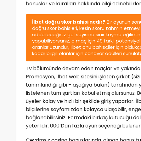
bonuslar ve kuralları hakkında bilgi edinebilirler
İlbet doğru skor bahisi nedir?
Bir oyunun so
doğru skor bahisleri, kesin skoru tahmin etmeyi i
edebileceğiniz gol sayısına sınır koyma eğilimind
yapabiliyorsanız, o maç için 49 farklı potansiyel
oranlar uzundur, İlbet onu bahisçiler için oldu
kadar bilgili olanlar için canavar ödülleri sunulabil
Tv bölümünde devam eden maçlar ve yakında ba
Promosyon, İlbet web sitesini işleten şirket (siz
tanımlandığı gibi – aşağıya bakın) tarafından
listelenen tüm şartları kabul etmiş olursunuz. Be
üyeler kolay ve hızlı bir şekilde giriş yaparlar. İlb
bilgilerine sayfamızdan kolayca ulaşabilir, eng
bağlanabilirsiniz. Formdaki birkaç kutucuğu d
yeterlidir. 000’Dan fazla oyun seçeneği bulunur
Çevrimsiz casino bonuslarında, alınan bonus t