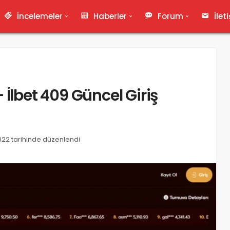
İncelemeler
Haberler
Forum
İlet
 İlbet 409 Güncel Giriş
022 tarihinde düzenlendi