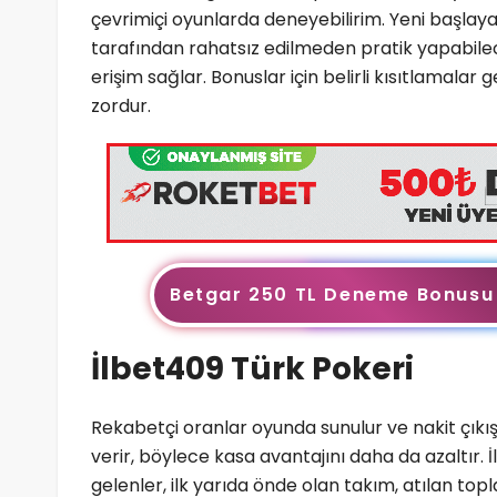
çevrimiçi oyunlarda deneyebilirim. Yeni başlaya
tarafından rahatsız edilmeden pratik yapabilec
erişim sağlar. Bonuslar için belirli kısıtlamalar 
zordur.
Betgar 250 TL Deneme Bonusu 
İlbet409 Türk Pokeri
Rekabetçi oranlar oyunda sunulur ve nakit çıkışı 
verir, böylece kasa avantajını daha da azaltır.
gelenler, ilk yarıda önde olan takım, atılan top