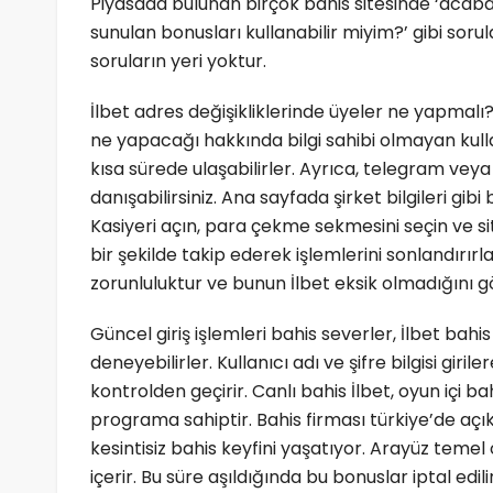
Piyasada bulunan birçok bahis sitesinde ‘acab
sunulan bonusları kullanabilir miyim?’ gibi sorul
soruların yeri yoktur.
İlbet adres değişikliklerinde üyeler ne yapmalı
ne yapacağı hakkında bilgi sahibi olmayan kullan
kısa sürede ulaşabilirler. Ayrıca, telegram veya
danışabilirsiniz. Ana sayfada şirket bilgileri gibi
Kasiyeri açın, para çekme sekmesini seçin ve s
bir şekilde takip ederek işlemlerini sonlandırırl
zorunluluktur ve bunun İlbet eksik olmadığını
Güncel giriş işlemleri bahis severler, İlbet bahi
deneyebilirler. Kullanıcı adı ve şifre bilgisi giril
kontrolden geçirir. Canlı bahis İlbet, oyun içi 
programa sahiptir. Bahis firması türkiye’de açık
kesintisiz bahis keyfini yaşatıyor. Arayüz temel
içerir. Bu süre aşıldığında bu bonuslar iptal edilir