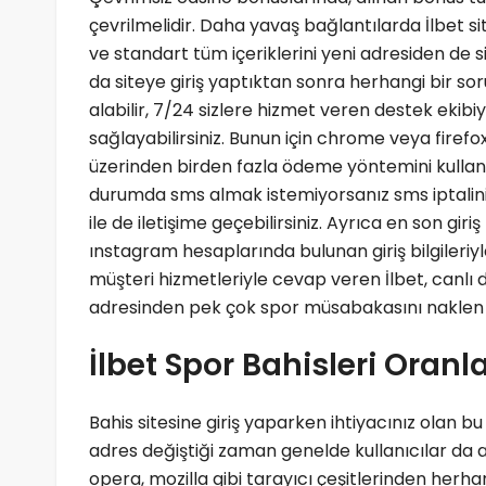
çevrilmelidir. Daha yavaş bağlantılarda İlbet si
ve standart tüm içeriklerini yeni adresiden de s
da siteye giriş yaptıktan sonra herhangi bir 
alabilir, 7/24 sizlere hizmet veren destek eki
sağlayabilirsiniz. Bunun için chrome veya firefox 
üzerinden birden fazla ödeme yöntemini kullanab
durumda sms almak istemiyorsanız sms iptalini g
ile de iletişime geçebilirsiniz. Ayrıca en son gir
ınstagram hesaplarında bulunan giriş bilgileriyl
müşteri hizmetleriyle cevap veren İlbet, canlı des
adresinden pek çok spor müsabakasını naklen i
İlbet Spor Bahisleri Oranla
Bahis sitesine giriş yaparken ihtiyacınız olan bu 
adres değiştiği zaman genelde kullanıcılar da a
opera, mozilla gibi tarayıcı çeşitlerinden her