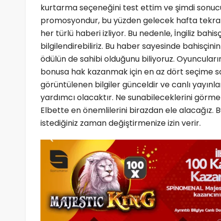
kurtarma seçeneğini test ettim ve şimdi sonucu
promosyondur, bu yüzden gelecek hafta tekrar bon
her türlü haberi izliyor. Bu nedenle, İngiliz bahisçi
bilgilendirebiliriz. Bu haber sayesinde bahisçi
ödülün de sahibi olduğunu biliyoruz. Oyuncuları
bonusa hak kazanmak için en az dört seçime sah
görüntülenen bilgiler günceldir ve canlı yayınla
yardımcı olacaktır. Ne sunabileceklerini görme
Elbette en önemlilerini birazdan ele alacağız. Bu
istediğiniz zaman değiştirmenize izin verir.