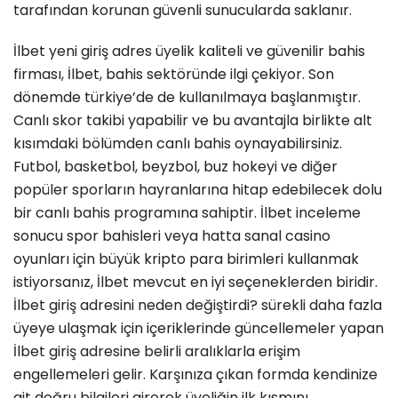
tarafından korunan güvenli sunucularda saklanır.
İlbet yeni giriş adres üyelik kaliteli ve güvenilir bahis
firması, İlbet, bahis sektöründe ilgi çekiyor. Son
dönemde türkiye’de de kullanılmaya başlanmıştır.
Canlı skor takibi yapabilir ve bu avantajla birlikte alt
kısımdaki bölümden canlı bahis oynayabilirsiniz.
Futbol, ​​​​basketbol, ​​​​beyzbol, buz hokeyi ve diğer
popüler sporların hayranlarına hitap edebilecek dolu
bir canlı bahis programına sahiptir. İlbet inceleme
sonucu spor bahisleri veya hatta sanal casino
oyunları için büyük kripto para birimleri kullanmak
istiyorsanız, İlbet mevcut en iyi seçeneklerden biridir.
İlbet giriş adresini neden değiştirdi? sürekli daha fazla
üyeye ulaşmak için içeriklerinde güncellemeler yapan
İlbet giriş adresine belirli aralıklarla erişim
engellemeleri gelir. Karşınıza çıkan formda kendinize
ait doğru bilgileri girerek üyeliğin ilk kısmını