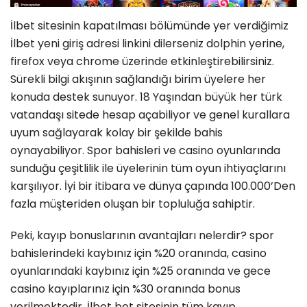
İlbet sitesinin kapatılması bölümünde yer verdiğimiz
İlbet yeni giriş adresi linkini dilerseniz dolphin yerine,
firefox veya chrome üzerinde etkinleştirebilirsiniz.
Sürekli bilgi akışının sağlandığı birim üyelere her
konuda destek sunuyor. 18 Yaşından büyük her türk
vatandaşı sitede hesap açabiliyor ve genel kurallara
uyum sağlayarak kolay bir şekilde bahis
oynayabiliyor. Spor bahisleri ve casino oyunlarında
sunduğu çeşitlilik ile üyelerinin tüm oyun ihtiyaçlarını
karşılıyor. İyi bir itibara ve dünya çapında 100.000’Den
fazla müşteriden oluşan bir topluluğa sahiptir.
Peki, kayıp bonuslarının avantajları nelerdir? spor
bahislerindeki kaybınız için %20 oranında, casino
oyunlarındaki kaybınız için %25 oranında ve gece
casino kayıplarınız için %30 oranında bonus
verilmektedir. İlbet bet sitesinin tüm kayıp