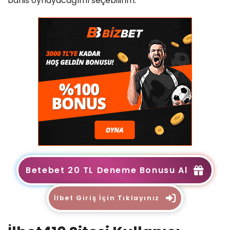
bahis oynayacağımı seçebilirim.
Betebet 20 TL Deneme Bonusu Al
İlbet Giriş İçin Tıklayınız