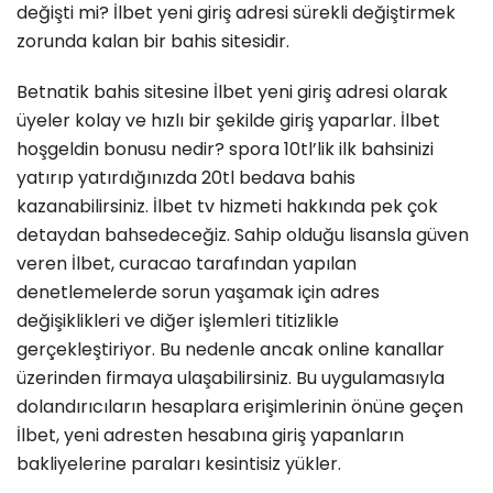
değişti mi? İlbet yeni giriş adresi sürekli değiştirmek
zorunda kalan bir bahis sitesidir.
Betnatik bahis sitesine İlbet yeni giriş adresi olarak
üyeler kolay ve hızlı bir şekilde giriş yaparlar. İlbet
hoşgeldin bonusu nedir? spora 10tl’lik ilk bahsinizi
yatırıp yatırdığınızda 20tl bedava bahis
kazanabilirsiniz. İlbet tv hizmeti hakkında pek çok
detaydan bahsedeceğiz. Sahip olduğu lisansla güven
veren İlbet, curacao tarafından yapılan
denetlemelerde sorun yaşamak için adres
değişiklikleri ve diğer işlemleri titizlikle
gerçekleştiriyor. Bu nedenle ancak online kanallar
üzerinden firmaya ulaşabilirsiniz. Bu uygulamasıyla
dolandırıcıların hesaplara erişimlerinin önüne geçen
İlbet, yeni adresten hesabına giriş yapanların
bakliyelerine paraları kesintisiz yükler.