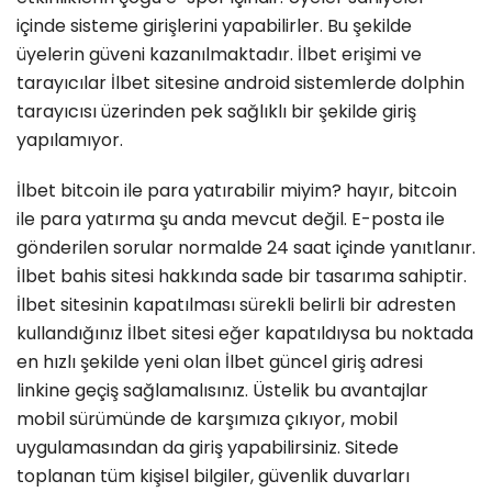
içinde sisteme girişlerini yapabilirler. Bu şekilde
üyelerin güveni kazanılmaktadır. İlbet erişimi ve
tarayıcılar İlbet sitesine android sistemlerde dolphin
tarayıcısı üzerinden pek sağlıklı bir şekilde giriş
yapılamıyor.
İlbet bitcoin ile para yatırabilir miyim? hayır, bitcoin
ile para yatırma şu anda mevcut değil. E-posta ile
gönderilen sorular normalde 24 saat içinde yanıtlanır.
İlbet bahis sitesi hakkında sade bir tasarıma sahiptir.
İlbet sitesinin kapatılması sürekli belirli bir adresten
kullandığınız İlbet sitesi eğer kapatıldıysa bu noktada
en hızlı şekilde yeni olan İlbet güncel giriş adresi
linkine geçiş sağlamalısınız. Üstelik bu avantajlar
mobil sürümünde de karşımıza çıkıyor, mobil
uygulamasından da giriş yapabilirsiniz. Sitede
toplanan tüm kişisel bilgiler, güvenlik duvarları