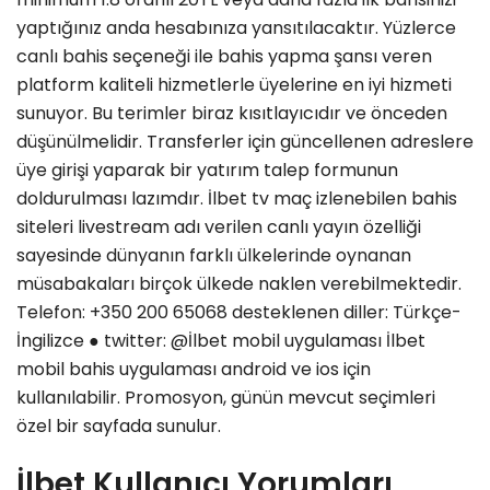
yaptığınız anda hesabınıza yansıtılacaktır. Yüzlerce
canlı bahis seçeneği ile bahis yapma şansı veren
platform kaliteli hizmetlerle üyelerine en iyi hizmeti
sunuyor. Bu terimler biraz kısıtlayıcıdır ve önceden
düşünülmelidir. Transferler için güncellenen adreslere
üye girişi yaparak bir yatırım talep formunun
doldurulması lazımdır. İlbet tv maç izlenebilen bahis
siteleri livestream adı verilen canlı yayın özelliği
sayesinde dünyanın farklı ülkelerinde oynanan
müsabakaları birçok ülkede naklen verebilmektedir.
Telefon: +350 200 65068 desteklenen diller: Türkçe-
İngilizce ● twitter: @İlbet mobil uygulaması İlbet
mobil bahis uygulaması android ve ios için
kullanılabilir. Promosyon, günün mevcut seçimleri
özel bir sayfada sunulur.
İlbet Kullanıcı Yorumları