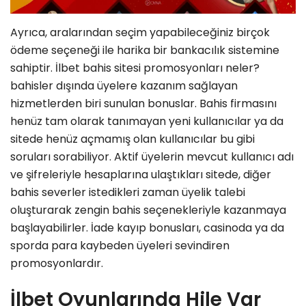
Ayrıca, aralarından seçim yapabileceğiniz birçok
ödeme seçeneği ile harika bir bankacılık sistemine
sahiptir. İlbet bahis sitesi promosyonları neler?
bahisler dışında üyelere kazanım sağlayan
hizmetlerden biri sunulan bonuslar. Bahis firmasını
henüz tam olarak tanımayan yeni kullanıcılar ya da
sitede henüz açmamış olan kullanıcılar bu gibi
soruları sorabiliyor. Aktif üyelerin mevcut kullanıcı adı
ve şifreleriyle hesaplarına ulaştıkları sitede, diğer
bahis severler istedikleri zaman üyelik talebi
oluşturarak zengin bahis seçenekleriyle kazanmaya
başlayabilirler. İade kayıp bonusları, casinoda ya da
sporda para kaybeden üyeleri sevindiren
promosyonlardır.
İlbet Oyunlarında Hile Var