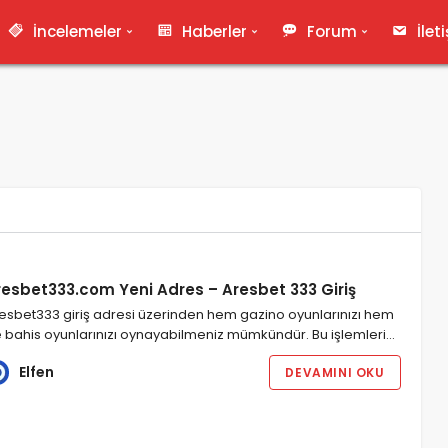
İncelemeler
Haberler
Forum
İlet
resbet333.com Yeni Adres – Aresbet 333 Giriş
esbet333 giriş adresi üzerinden hem gazino oyunlarınızı hem
 bahis oyunlarınızı oynayabilmeniz mümkündür. Bu işlemleri…
Elfen
DEVAMINI OKU