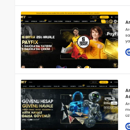
A
Ar
sa
ya
A
A
Ar
ma
üz