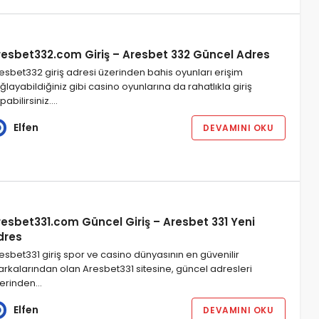
resbet332.com Giriş – Aresbet 332 Güncel Adres
esbet332 giriş adresi üzerinden bahis oyunları erişim
ğlayabildiğiniz gibi casino oyunlarına da rahatlıkla giriş
pabilirsiniz.…
Elfen
DEVAMINI OKU
resbet331.com Güncel Giriş – Aresbet 331 Yeni
dres
esbet331 giriş spor ve casino dünyasının en güvenilir
rkalarından olan Aresbet331 sitesine, güncel adresleri
erinden…
Elfen
DEVAMINI OKU