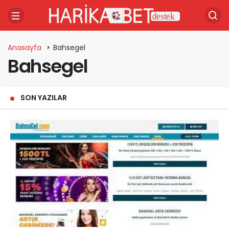
Anasayfa
Bahsegel
Bahsegel
SON YAZILAR