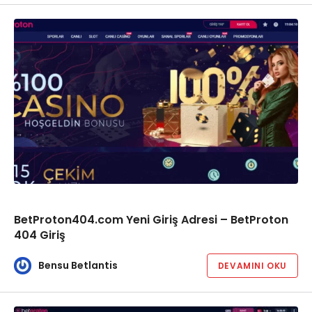
BetProton404.com Yeni Giriş Adresi – BetProton
404 Giriş
Bensu Betlantis
DEVAMINI OKU