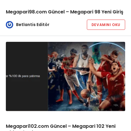
Megapari98.com Güncel – Megapari 98 Yeni Giriş
Betlantis Editör
DEVAMINI OKU
Megapari102.com Güncel – Megapari 102 Yeni