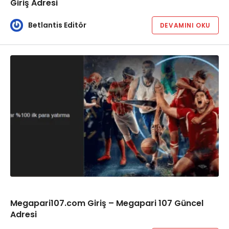
Giriş Adresi
Betlantis Editör
DEVAMINI OKU
Megapari107.com Giriş – Megapari 107 Güncel
Adresi