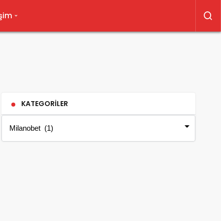
işim
KATEGORILER