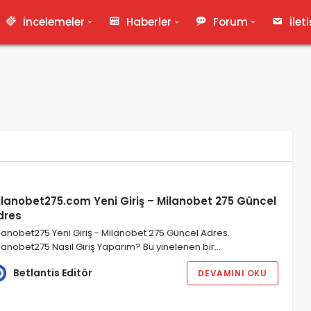
İncelemeler
Haberler
Forum
İlet
ilanobet275.com Yeni Giriş – Milanobet 275 Güncel
dres
lanobet275 Yeni Giriş - Milanobet 275 Güncel Adres.
lanobet275 Nasıl Giriş Yaparım? Bu yinelenen bir…
Betlantis Editör
DEVAMINI OKU