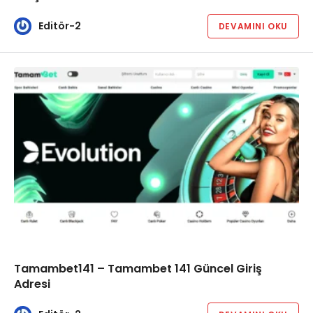
Editör-2
DEVAMINI OKU
Tamambet141 – Tamambet 141 Güncel Giriş
Adresi