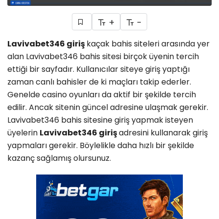
+
-
Lavivabet346 giriş
kaçak bahis siteleri arasında yer
alan Lavivabet346 bahis sitesi birçok üyenin tercih
ettiği bir sayfadır. Kullanıcılar siteye giriş yaptığı
zaman canlı bahisler de ki maçları takip ederler.
Genelde casino oyunları da aktif bir şekilde tercih
edilir. Ancak sitenin güncel adresine ulaşmak gerekir.
Lavivabet346 bahis sitesine giriş yapmak isteyen
üyelerin
Lavivabet346 giriş
adresini kullanarak giriş
yapmaları gerekir. Böylelikle daha hızlı bir şekilde
kazanç sağlamış olursunuz.