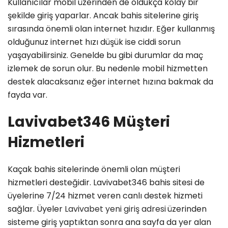
Kullanıcılar mobil üzerinden de oldukça kolay bir
şekilde giriş yaparlar. Ancak bahis sitelerine giriş
sırasında önemli olan internet hızıdır. Eğer kullanmış
olduğunuz internet hızı düşük ise ciddi sorun
yaşayabilirsiniz. Genelde bu gibi durumlar da maç
izlemek de sorun olur. Bu nedenle mobil hizmetten
destek alacaksanız eğer internet hızına bakmak da
fayda var.
Lavivabet346 Müşteri
Hizmetleri
Kaçak bahis sitelerinde önemli olan müşteri
hizmetleri desteğidir. Lavivabet346 bahis sitesi de
üyelerine 7/24 hizmet veren canlı destek hizmeti
sağlar. Üyeler
Lavivabet yeni giriş adresi
üzerinden
sisteme giriş yaptıktan sonra ana sayfa da yer alan