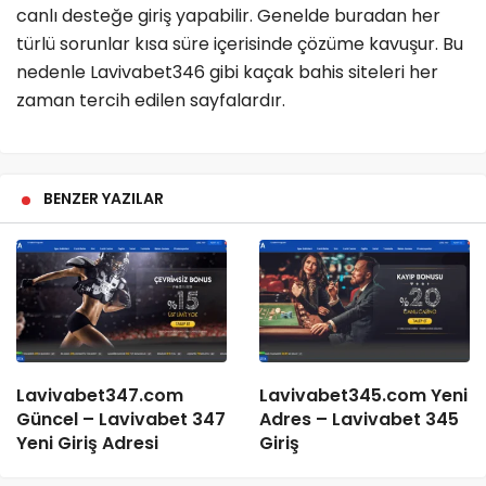
canlı desteğe giriş yapabilir. Genelde buradan her
türlü sorunlar kısa süre içerisinde çözüme kavuşur. Bu
nedenle Lavivabet346 gibi kaçak bahis siteleri her
zaman tercih edilen sayfalardır.
BENZER YAZILAR
Lavivabet347.com
Lavivabet345.com Yeni
Güncel – Lavivabet 347
Adres – Lavivabet 345
Yeni Giriş Adresi
Giriş