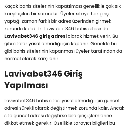
Kaçak bahis sitelerinin kapatılması genellikle çok sık
karşılaşılan bir sorundur. Üyeler siteye her giriş
yaptığı zaman farklı bir adres üzerinden girmek
zorunda kalabilir. Lavivabet346 bahis sitesinde
Lavivabet346
giriş adresi
olarak hizmet verir. Bu
gibi siteler yasal olmadığı için kapanır. Genelde bu
gibi bahis sitelerinin kapanması üyeler tarafından da
normal olarak karşılanır.
Lavivabet346 Giriş
Yapılması
Lavivabet346 bahis sitesi yasal olmadığı için güncel
adresi sürekli olarak değiştirmek zorunda kalır. Ancak
site güncel adresi değiştirse bile giriş işlemlerine
dikkat etmek gerekir. Özellikle tarayıcı bilgileri bu