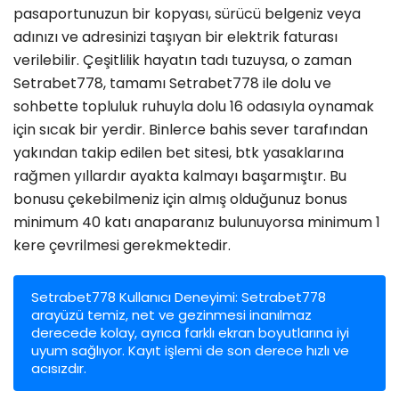
pasaportunuzun bir kopyası, sürücü belgeniz veya
adınızı ve adresinizi taşıyan bir elektrik faturası
verilebilir. Çeşitlilik hayatın tadı tuzuysa, o zaman
Setrabet778, tamamı Setrabet778 ile dolu ve
sohbette topluluk ruhuyla dolu 16 odasıyla oynamak
için sıcak bir yerdir. Binlerce bahis sever tarafından
yakından takip edilen bet sitesi, btk yasaklarına
rağmen yıllardır ayakta kalmayı başarmıştır. Bu
bonusu çekebilmeniz için almış olduğunuz bonus
minimum 40 katı anaparanız bulunuyorsa minimum 1
kere çevrilmesi gerekmektedir.
Setrabet778 Kullanıcı Deneyimi: Setrabet778
arayüzü temiz, net ve gezinmesi inanılmaz
derecede kolay, ayrıca farklı ekran boyutlarına iyi
uyum sağlıyor. Kayıt işlemi de son derece hızlı ve
acısızdır.