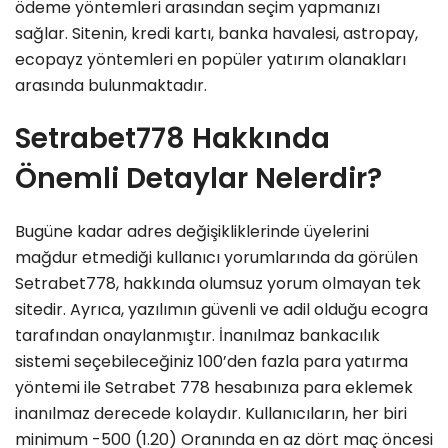
ödeme yöntemleri arasından seçim yapmanızı
sağlar. Sitenin, kredi kartı, banka havalesi, astropay,
ecopayz yöntemleri en popüler yatırım olanakları
arasında bulunmaktadır.
Setrabet778 Hakkında
Önemli Detaylar Nelerdir?
Bugüne kadar adres değişikliklerinde üyelerini
mağdur etmediği kullanıcı yorumlarında da görülen
Setrabet778, hakkında olumsuz yorum olmayan tek
sitedir. Ayrıca, yazılımın güvenli ve adil olduğu ecogra
tarafından onaylanmıştır. İnanılmaz bankacılık
sistemi seçebileceğiniz 100’den fazla para yatırma
yöntemi ile Setrabet 778 hesabınıza para eklemek
inanılmaz derecede kolaydır. Kullanıcıların, her biri
minimum -500 (1.20) Oranında en az dört maç öncesi