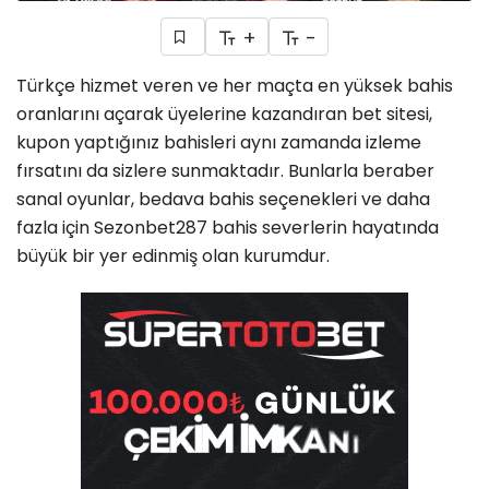
+
-
Türkçe hizmet veren ve her maçta en yüksek bahis
oranlarını açarak üyelerine kazandıran bet sitesi,
kupon yaptığınız bahisleri aynı zamanda izleme
fırsatını da sizlere sunmaktadır. Bunlarla beraber
sanal oyunlar, bedava bahis seçenekleri ve daha
fazla için Sezonbet287 bahis severlerin hayatında
büyük bir yer edinmiş olan kurumdur.