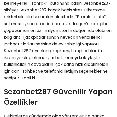
belirleyerek ‘’sonraki’’ butonuna basın. Sezonbet287
şikâyet Sezonbet287 kaçak bahis sitesi ülkemizde
erişimi sık sık durdurulan bir sitedir. “Premier slots”
sekmesi ayrıca arcade bomb ve dragon’s luck gibi
çoğu zaman en az 1 milyon sterlin değerinde olabilen
bağlantılı jackpotlar sunan heyecan verici ilerici
jackpot slotları serisine de ev sahipliği yapıyor!
Sezonbet287 oyunları programı, hangi odalarda
ikramiye olup olmadığını belirlemeyi kolaylaştırır.
Kullanıcıların cevaplarını çok daha hızlı alabilmeleri
için canlı sohbet ve telefonla iletişim seçeneklerine
sahiptir. Tabii ki.
Sezonbet287 Güvenilir Yapan
Özellikler
Çekimlerde gündemde olan yöntemler ise banka