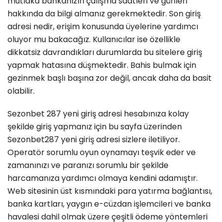
mutlaka bankanızın çalışma saatleri ve günleri
hakkında da bilgi almanız gerekmektedir. Son giriş
adresi nedir, erişim konusunda üyelerine yardımcı
oluyor mu bakacağız. Kullanıcılar ise özellikle
dikkatsiz davrandıkları durumlarda bu sitelere giriş
yapmak hatasına düşmektedir. Bahis bulmak için
gezinmek başlı başına zor değil, ancak daha da basit
olabilir.
Sezonbet 287 yeni giriş adresi hesabınıza kolay
şekilde giriş yapmanız için bu sayfa üzerinden
Sezonbet287 yeni giriş adresi sizlere iletiliyor.
Operatör sorumlu oyun oynamayı teşvik eder ve
zamanınızı ve paranızı sorumlu bir şekilde
harcamanıza yardımcı olmaya kendini adamıştır.
Web sitesinin üst kısmındaki para yatırma bağlantısı,
banka kartları, yaygın e-cüzdan işlemcileri ve banka
havalesi dahil olmak üzere çeşitli ödeme yöntemleri