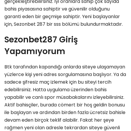
gerçekleştirebilirsiniz. İyi oranlara sahip çok sayıda
bahis piyasasına sahiptir ve güvenilir olduğunu
garanti eden bir geçmişe sahiptir. Yeni başlayanlar
için, Sezonbet 287 bir sss bölümü bulundurmaktadır.
Sezonbet287 Giriş
Yapamıyorum
Btk tarafından kapandığı anlarda siteye ulaşamayan
yüzlerce kişi yeni adres sorgulamasına başlıyor. Ya da
sadece şifresiz maç izlemek için bu siteyi tercih
edebilirsiniz. Hatta uygulama üzerinden bahis
yapabilir ve canlı spor müsabakalarını izleyebilirsiniz.
Aktif bahisçiler, burada cömert bir hoş geldin bonusu
ile başlayan ve ardından birden fazla ücretsiz bahisle
devam eden birçok teklif alabilir. Fakat her şeye
rağmen yeni olan adresle tekrardan siteye güvenli