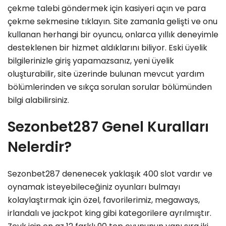
çekme talebi göndermek için kasiyeri açın ve para
çekme sekmesine tıklayın. Site zamanla gelişti ve onu
kullanan herhangi bir oyuncu, onlarca yıllık deneyimle
desteklenen bir hizmet aldıklarını biliyor. Eski üyelik
bilgilerinizle giriş yapamazsanız, yeni üyelik
oluşturabilir, site üzerinde bulunan mevcut yardım
bölümlerinden ve sıkça sorulan sorular bölümünden
bilgi alabilirsiniz.
Sezonbet287 Genel Kuralları
Nelerdir?
Sezonbet287 denenecek yaklaşık 400 slot vardır ve
oynamak isteyebileceğiniz oyunları bulmayı
kolaylaştırmak için özel, favorilerimiz, megaways,
irlandalı ve jackpot king gibi kategorilere ayrılmıştır.