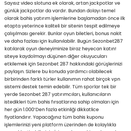
Sayısız video slotuna ek olarak, artan jackpotlar ve
günlük jackpotlar da vardır. Bundan dolayı temel
olarak bahis yatırım işlemlerine başlamadan önce ilk
etapta yeterince kaliteli bir sitenin tespit edilmeye
çalışılması gerekir. Bunlar oyun biletleri, bonus nakit
ve daha fazlası için kullanılabilir. Bugün Sezonbet287
katılarak oyun deneyiminize biraz heyecan katın!
siteye kaydolmayı düşünen diğer okuyucuları
etkilemek için Sezonbet 287 hakkındaki görüşlerinizi
paylaşın. Sizlere bu konuda yardımcı olabilecek
birbirinden farklı türler kullanımın rahat birçok vpn
sistemi destek temin edebilir. Tüm sporlar tek bir
yerde Sezonbet 287 yatırımcıları, kullanıcıların
istedikleri tüm bahis fırsatlarına sahip olmaları için
her gün 1.000’Den fazla etkinliği dikkatlice
fiyatlandırır. Yapacağınız tüm bahis kuponu
işlemlerinizi yeni platform üzerinden de kolaylıkla