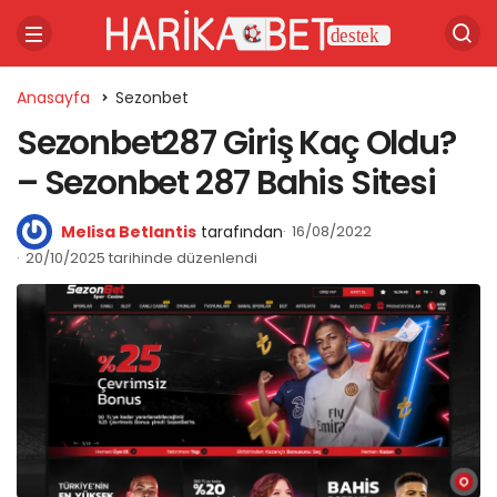
Anasayfa
Sezonbet
Sezonbet287 Giriş Kaç Oldu?
– Sezonbet 287 Bahis Sitesi
Melisa Betlantis
tarafından
16/08/2022
20/10/2025 tarihinde düzenlendi