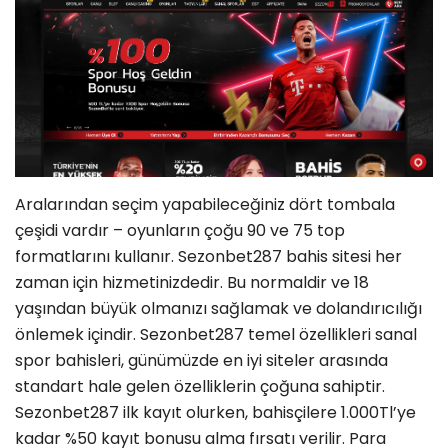
Aralarından seçim yapabileceğiniz dört tombala
çeşidi vardır – oyunların çoğu 90 ve 75 top
formatlarını kullanır. Sezonbet287 bahis sitesi her
zaman için hizmetinizdedir. Bu normaldir ve 18
yaşından büyük olmanızı sağlamak ve dolandırıcılığı
önlemek içindir. Sezonbet287 temel özellikleri sanal
spor bahisleri, günümüzde en iyi siteler arasında
standart hale gelen özelliklerin çoğuna sahiptir.
Sezonbet287 ilk kayıt olurken, bahisçilere 1.000Tl’ye
kadar %50 kayıt bonusu alma fırsatı verilir. Para