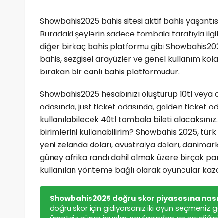
Showbahis2025 bahis sitesi aktif bahis yaşantısı
Buradaki şeylerin sadece tombala tarafıyla ilgi
diğer birkaç bahis platformu gibi Showbahis2025,
bahis, sezgisel arayüzler ve genel kullanım ko
bırakan bir canlı bahis platformudur.
Showbahis2025 hesabınızı oluşturup 10tl veya da
odasında, just ticket odasında, golden ticket 
kullanılabilecek 40tl tombala bileti alacaksını
birimlerini kullanabilirim? Showbahis 2025, türk li
yeni zelanda doları, avustralya doları, danimarka
güney afrika randı dahil olmak üzere birçok pa
kullanılan yönteme bağlı olarak oyuncular kazanç
Showbahis2025 doğru skor piyasasına nasıl
doğru skor için gidiyorsanız iki oyun seçmeniz 
ücretsiz süper ipuçları sayfasından en sevdiğin