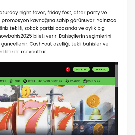
turday night fever, friday fest, after party ve
ir promosyon kaynağına sahip görünüyor. Yalnızca
z teklifi, sokak partisi odasında ve aylık big
owbahis2025 bileti verir. Bahisçilerin seçimlerini
 güncellenir. Cash-out özelliği, tekli bahisler ve
kinliklerde mevcuttur.