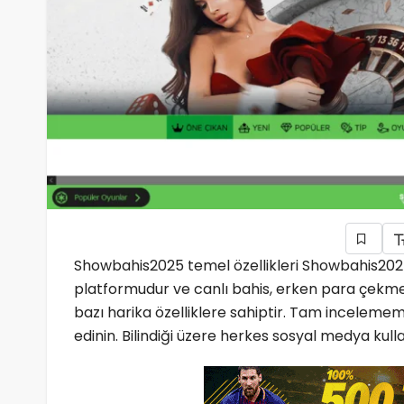
Showbahis2025 temel özellikleri Showbahis2025 
platformudur ve canlı bahis, erken para çekme v
bazı harika özelliklere sahiptir. Tam inceleme
edinin. Bilindiği üzere herkes sosyal medya kullan