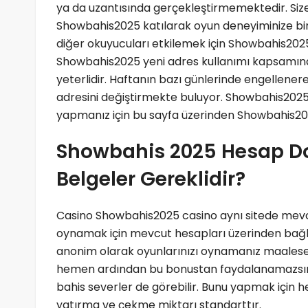
ya da uzantısında gerçekleştirmemektedir. Size 
Showbahis2025 katılarak oyun deneyiminize bi
diğer okuyucuları etkilemek için Showbahis2025 
Showbahis2025 yeni adres kullanımı kapsamında
yeterlidir. Haftanın bazı günlerinde engellener
adresini değiştirmekte buluyor. Showbahis2025 y
yapmanız için bu sayfa üzerinden Showbahis2025 y
Showbahis 2025 Hesap Do
Belgeler Gereklidir?
Casino Showbahis2025 casino aynı sitede mevcu
oynamak için mevcut hesapları üzerinden bağlana
anonim olarak oyunlarınızı oynamanız maalesef
hemen ardından bu bonustan faydalanamazsınız. 
bahis severler de görebilir. Bunu yapmak için 
yatırma ve çekme miktarı standarttır.