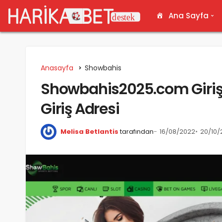
Ana Sayfa
Anasayfa
Showbahis
Showbahis2025.com Giriş
Giriş Adresi
Melisa Betlantis
tarafından
16/08/2022
20/10/