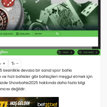
+
-
kesinlikle devasa bir sanal spor bahis
e hızlı bahisler gibi bahisçileri meşgul etmek için
mizde Showbahis2025 hakkında daha fazla bilgi
ıcısı değildir.