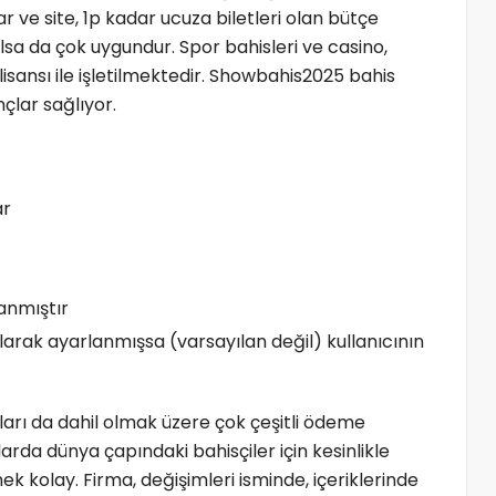
ar ve site, 1p kadar ucuza biletleri olan bütçe
lsa da çok uygundur. Spor bahisleri ve casino,
isansı ile işletilmektedir. Showbahis2025 bahis
nçlar sağlıyor.
ar
anmıştır
olarak ayarlanmışsa (varsayılan değil) kullanıcının
ları da dahil olmak üzere çok çeşitli ödeme
rda dünya çapındaki bahisçiler için kesinlikle
k kolay. Firma, değişimleri isminde, içeriklerinde