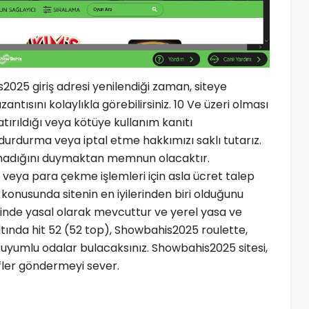
2025 giriş adresi yenilendiği zaman, siteye
tısını kolaylıkla görebilirsiniz. 10 Ve üzeri olması
atırıldığı veya kötüye kullanım kanıtı
durdurma veya iptal etme hakkımızı saklı tutarız.
olmadığını duymaktan memnun olacaktır.
veya para çekme işlemleri için asla ücret talep
onusunda sitenin en iyilerinden biri olduğunu
inde yasal olarak mevcuttur ve yerel yasa ve
tında hit 52 (52 top), Showbahis2025 roulette,
 uyumlu odalar bulacaksınız. Showbahis2025 sitesi,
fler göndermeyi sever.