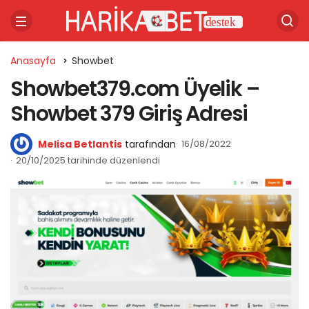
Anasayfa
Showbet
Showbet379.com Üyelik –
Showbet 379 Giriş Adresi
Melisa Betlantis
tarafından
16/08/2022
20/10/2025 tarihinde düzenlendi