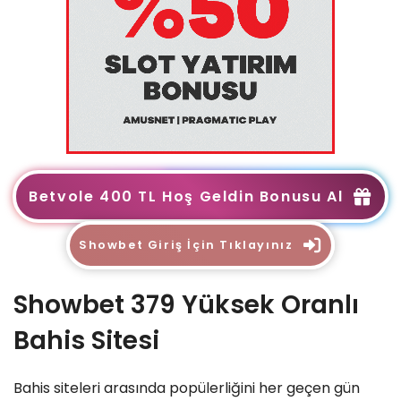
Betvole 400 TL Hoş Geldin Bonusu Al
Showbet Giriş İçin Tıklayınız
Showbet 379 Yüksek Oranlı
Bahis Sitesi
Bahis siteleri arasında popülerliğini her geçen gün