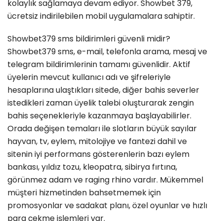
kolaylık sağlamaya devam ediyor. Showbet 379,
ücretsiz indirilebilen mobil uygulamalara sahiptir.
Showbet379 sms bildirimleri güvenli midir?
Showbet379 sms, e-mail, telefonla arama, mesaj ve
telegram bildirimlerinin tamamı güvenlidir. Aktif
üyelerin mevcut kullanıcı adı ve şifreleriyle
hesaplarına ulaştıkları sitede, diğer bahis severler
istedikleri zaman üyelik talebi oluşturarak zengin
bahis seçenekleriyle kazanmaya başlayabilirler.
Orada değişen temaları ile slotların büyük sayılar
hayvan, tv, eylem, mitolojiye ve fantezi dahil ve
sitenin iyi performans gösterenlerin bazı eylem
bankası, yıldız tozu, kleopatra, sibirya fırtına,
görünmez adam ve raging rhino vardır. Mükemmel
müşteri hizmetinden bahsetmemek için
promosyonlar ve sadakat planı, özel oyunlar ve hızlı
para çekme işlemleri var.