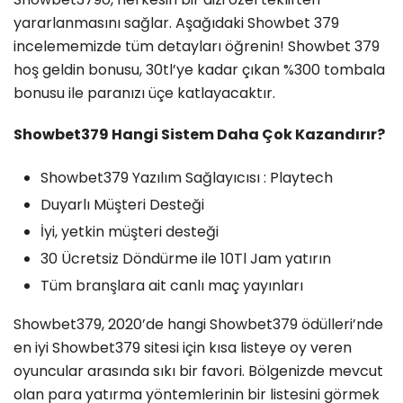
yararlanmasını sağlar. Aşağıdaki Showbet 379
incelememizde tüm detayları öğrenin! Showbet 379
hoş geldin bonusu, 30tl’ye kadar çıkan %300 tombala
bonusu ile paranızı üçe katlayacaktır.
Showbet379 Hangi Sistem Daha Çok Kazandırır?
Showbet379 Yazılım Sağlayıcısı : Playtech
Duyarlı Müşteri Desteği
İyi, yetkin müşteri desteği
30 Ücretsiz Döndürme ile 10Tl Jam yatırın
Tüm branşlara ait canlı maç yayınları
Showbet379, 2020’de hangi Showbet379 ödülleri’nde
en iyi Showbet379 sitesi için kısa listeye oy veren
oyuncular arasında sıkı bir favori. Bölgenizde mevcut
olan para yatırma yöntemlerinin bir listesini görmek