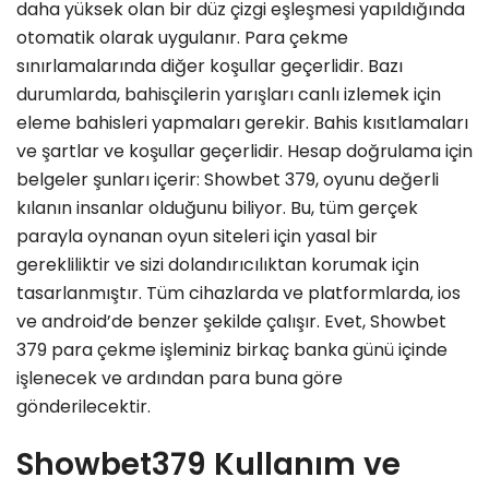
daha yüksek olan bir düz çizgi eşleşmesi yapıldığında
otomatik olarak uygulanır. Para çekme
sınırlamalarında diğer koşullar geçerlidir. Bazı
durumlarda, bahisçilerin yarışları canlı izlemek için
eleme bahisleri yapmaları gerekir. Bahis kısıtlamaları
ve şartlar ve koşullar geçerlidir. Hesap doğrulama için
belgeler şunları içerir: Showbet 379, oyunu değerli
kılanın insanlar olduğunu biliyor. Bu, tüm gerçek
parayla oynanan oyun siteleri için yasal bir
gerekliliktir ve sizi dolandırıcılıktan korumak için
tasarlanmıştır. Tüm cihazlarda ve platformlarda, ios
ve android’de benzer şekilde çalışır. Evet, Showbet
379 para çekme işleminiz birkaç banka günü içinde
işlenecek ve ardından para buna göre
gönderilecektir.
Showbet379 Kullanım ve