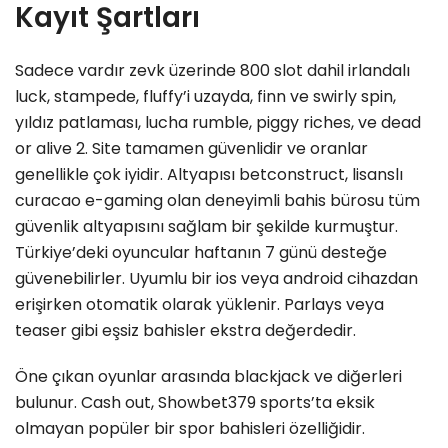
Kayıt Şartları
Sadece vardır zevk üzerinde 800 slot dahil irlandalı
luck, stampede, fluffy’i uzayda, finn ve swirly spin,
yıldız patlaması, lucha rumble, piggy riches, ve dead
or alive 2. Site tamamen güvenlidir ve oranlar
genellikle çok iyidir. Altyapısı betconstruct, lisanslı
curacao e-gaming olan deneyimli bahis bürosu tüm
güvenlik altyapısını sağlam bir şekilde kurmuştur.
Türkiye’deki oyuncular haftanın 7 günü desteğe
güvenebilirler. Uyumlu bir ios veya android cihazdan
erişirken otomatik olarak yüklenir. Parlays veya
teaser gibi eşsiz bahisler ekstra değerdedir.
Öne çıkan oyunlar arasında blackjack ve diğerleri
bulunur. Cash out, Showbet379 sports’ta eksik
olmayan popüler bir spor bahisleri özelliğidir.