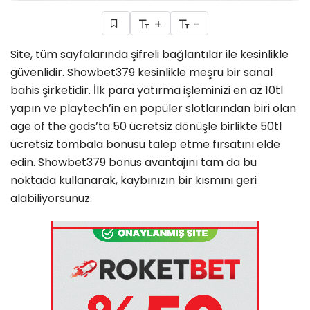
+
-
Site, tüm sayfalarında şifreli bağlantılar ile kesinlikle
güvenlidir. Showbet379 kesinlikle meşru bir sanal
bahis şirketidir. İlk para yatırma işleminizi en az 10tl
yapın ve playtech’in en popüler slotlarından biri olan
age of the gods’ta 50 ücretsiz dönüşle birlikte 50tl
ücretsiz tombala bonusu talep etme fırsatını elde
edin. Showbet379 bonus avantajını tam da bu
noktada kullanarak, kaybınızın bir kısmını geri
alabiliyorsunuz.