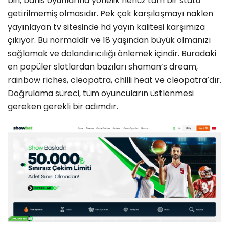
biri, bahis oyunlarına yönelik henüz tam bir statü
getirilmemiş olmasıdır. Pek çok karşılaşmayı naklen
yayınlayan tv sitesinde hd yayın kalitesi karşımıza
çıkıyor. Bu normaldir ve 18 yaşından büyük olmanızı
sağlamak ve dolandırıcılığı önlemek içindir. Buradaki
en popüler slotlardan bazıları shaman’s dream,
rainbow riches, cleopatra, chilli heat ve cleopatra’dır.
Doğrulama süreci, tüm oyuncuların üstlenmesi
gereken gerekli bir adımdır.