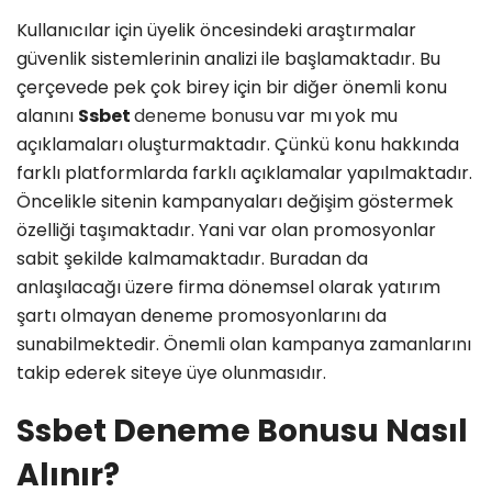
Kullanıcılar için üyelik öncesindeki araştırmalar
güvenlik sistemlerinin analizi ile başlamaktadır. Bu
çerçevede pek çok birey için bir diğer önemli konu
alanını
Ssbet
deneme bonusu
var mı
yok mu
açıklamaları oluşturmaktadır. Çünkü konu hakkında
farklı platformlarda farklı açıklamalar yapılmaktadır.
Öncelikle sitenin kampanyaları değişim göstermek
özelliği taşımaktadır. Yani var olan promosyonlar
sabit şekilde kalmamaktadır. Buradan da
anlaşılacağı üzere firma dönemsel olarak yatırım
şartı olmayan deneme promosyonlarını da
sunabilmektedir. Önemli olan kampanya zamanlarını
takip ederek siteye üye olunmasıdır.
Ssbet Deneme Bonusu Nasıl
Alınır?