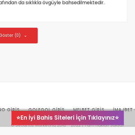
rafından da sıklıkla övgüyle bahsedilmektedir.
 Göster (0)
O GIRIŞ
GOLEGOL GIRIŞ
MELBET GIRIŞ
İMAJBET 
⭐En İyi Bahis Siteleri İçin Tıklayınız⭐
© Betlantis Marketing 2018 - 2022 | Tüm Hakları Saklıdır