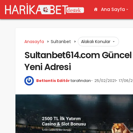
Ana Sayfa
Anasayfa
Sultanbet
Alakalı Konular
Sultanbet614.com Güncel G
Yeni Adresi
Betlantis Editör
tarafından
25/02/2021
17/06/2