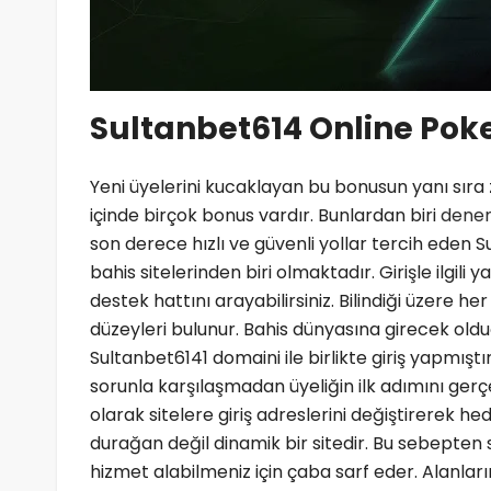
Sultanbet614 Online Pok
Yeni üyelerini kucaklayan bu bonusun yanı sıra z
içinde birçok bonus vardır. Bunlardan biri
dene
son derece hızlı ve güvenli yollar tercih eden S
bahis sitelerinden biri olmaktadır. Girişle ilgili
destek hattını arayabilirsiniz. Bilindiği üzer
düzeyleri bulunur. Bahis dünyasına girecek old
Sultanbet6141 domaini ile birlikte giriş yapmıştı
sorunla karşılaşmadan üyeliğin ilk adımını gerçe
olarak sitelere giriş adreslerini değiştirerek he
durağan değil dinamik bir sitedir. Bu sebepten s
hizmet alabilmeniz için çaba sarf eder. Alanlar