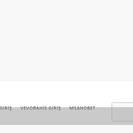
GIRIŞ
VEVOBAHIS GIRIŞ
MILANOBET